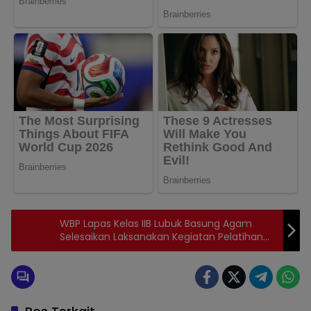
WBP Lapas Kelas IIB Lubuk Basung Agam
Selesaikan Laksanakan Kegiatan Pelatihan
Pengelasan.