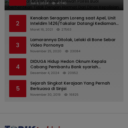
Dari Dinas Kepolisian
Juli 8, 2024
47740
Kenakan Seragam Loreng saat Apel, Unit
2
Inteldim 1426/Takalar Datangi Kediaman
Kasatpol PP
Maret 16, 2021
27563
Lamarannya Ditolak, Lelaki di Bone Sebar
3
Video Pornonya
November 25, 2020
23084
DIDUGA Hidup Hedon Oknum Kepala
4
Cabang Pembantu Bank syariah
Indonesia Unit Hasan Basri di Banjarmasin
Desember 4, 2024
20952
Tipu Nasabah Prioritasnya Hingga
Milyaran Rupiah dan Bilyet Giro Tidak
Sejarah Singkat Kerajaan Yang Pernah
5
Terdaftar, OJK Kalsel : Bertemu Tanggal 11
Berkuasa di Sinjai
November 30, 2019
16825