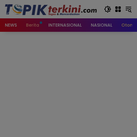
Langsung
ke
konten
NEWS
Berita
INTERNASIONAL
NASIONAL
Otomot