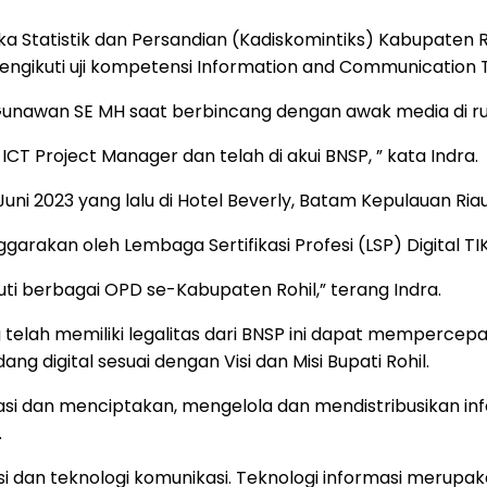
 Statistik dan Persandian (Kadiskomintiks) Kabupaten Rokan
s mengikuti uji kompetensi Information and Communication
Gunawan SE MH saat berbincang dengan awak media di ruan
 ICT Project Manager dan telah di akui BNSP, ” kata Indra.
uni 2023 yang lalu di Hotel Beverly, Batam Kepulauan Riau
ggarakan oleh Lembaga Sertifikasi Profesi (LSP) Digital T
ikuti berbagai OPD se-Kabupaten Rohil,” terang Indra.
lah memiliki legalitas dari BNSP ini dapat mempercepat 
g digital sesuai dengan Visi dan Misi Bupati Rohil.
asi dan menciptakan, mengelola dan mendistribusikan i
.
asi dan teknologi komunikasi. Teknologi informasi merupa