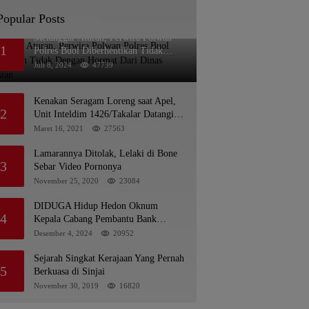
Popular Posts
Melanggar Aturan, Perwira Polwan
1
Polres Buol Diberhentikan Tidak
Dengan Hormat Dari Dinas Kepolisian
Juli 8, 2024
47739
Kenakan Seragam Loreng saat Apel,
2
Unit Inteldim 1426/Takalar Datangi
Kediaman Kasatpol PP
Maret 16, 2021
27563
Lamarannya Ditolak, Lelaki di Bone
3
Sebar Video Pornonya
November 25, 2020
23084
DIDUGA Hidup Hedon Oknum
4
Kepala Cabang Pembantu Bank
syariah Indonesia Unit Hasan Basri di
Desember 4, 2024
20952
Banjarmasin Tipu Nasabah
Prioritasnya Hingga Milyaran Rupiah
Sejarah Singkat Kerajaan Yang Pernah
5
dan Bilyet Giro Tidak Terdaftar, OJK
Berkuasa di Sinjai
Kalsel : Bertemu Tanggal 11
November 30, 2019
16820