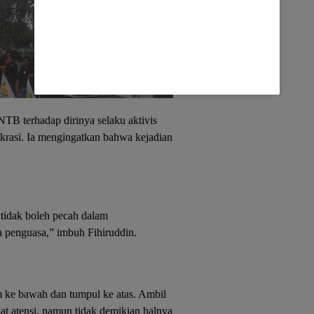
TB terhadap dirinya selaku aktivis
krasi. Ia mengingatkan bahwa kejadian
 tidak boleh pecah dalam
 penguasa,” imbuh Fihiruddin.
m ke bawah dan tumpul ke atas. Ambil
at atensi, namun tidak demikian halnya