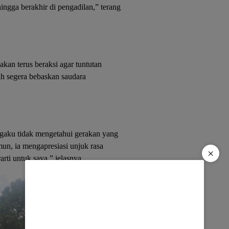
hingga berakhir di pengadilan,” terang
kan terus beraksi agar tuntutan
ah segera bebaskan saudara
gaku tidak mengetahui gerakan yang
n, ia mengapresiasi unjuk rasa
×
arti untuk saya,” jelasnya.