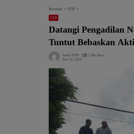
Beranda
NTB
NTB
Datangi Pengadilan 
Tuntut Bebaskan Akti
Saeful NTB
2 Min Baca
Juni 14, 2023