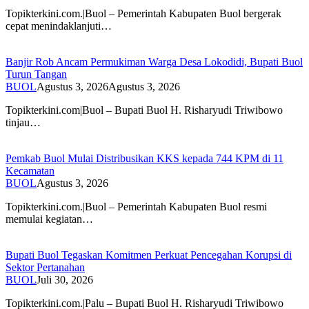
Topikterkini.com.|Buol – Pemerintah Kabupaten Buol bergerak
cepat menindaklanjuti…
Banjir Rob Ancam Permukiman Warga Desa Lokodidi, Bupati Buol
Turun Tangan
BUOL
Agustus 3, 2026
Agustus 3, 2026
Topikterkini.com|Buol – Bupati Buol H. Risharyudi Triwibowo
tinjau…
Pemkab Buol Mulai Distribusikan KKS kepada 744 KPM di 11
Kecamatan
BUOL
Agustus 3, 2026
Topikterkini.com.|Buol – Pemerintah Kabupaten Buol resmi
memulai kegiatan…
Bupati Buol Tegaskan Komitmen Perkuat Pencegahan Korupsi di
Sektor Pertanahan
BUOL
Juli 30, 2026
Topikterkini.com.|Palu – Bupati Buol H. Risharyudi Triwibowo