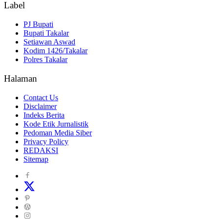
Label
PJ Bupati
Bupati Takalar
Setiawan Aswad
Kodim 1426/Takalar
Polres Takalar
Halaman
Contact Us
Disclaimer
Indeks Berita
Kode Etik Jurnalistik
Pedoman Media Siber
Privacy Policy
REDAKSI
Sitemap