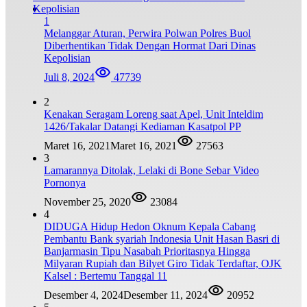
1
Melanggar Aturan, Perwira Polwan Polres Buol
Diberhentikan Tidak Dengan Hormat Dari Dinas
Kepolisian
Juli 8, 2024
47739
2
Kenakan Seragam Loreng saat Apel, Unit Inteldim
1426/Takalar Datangi Kediaman Kasatpol PP
Maret 16, 2021
Maret 16, 2021
27563
3
Lamarannya Ditolak, Lelaki di Bone Sebar Video
Pornonya
November 25, 2020
23084
4
DIDUGA Hidup Hedon Oknum Kepala Cabang
Pembantu Bank syariah Indonesia Unit Hasan Basri di
Banjarmasin Tipu Nasabah Prioritasnya Hingga
Milyaran Rupiah dan Bilyet Giro Tidak Terdaftar, OJK
Kalsel : Bertemu Tanggal 11
Desember 4, 2024
Desember 11, 2024
20952