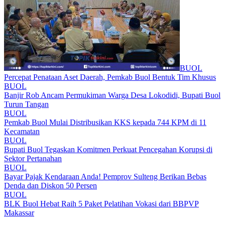
BUOL
Percepat Penataan Aset Daerah, Pemkab Buol Bentuk Tim Khusus
BUOL
Banjir Rob Ancam Permukiman Warga Desa Lokodidi, Bupati Buol
Turun Tangan
BUOL
Pemkab Buol Mulai Distribusikan KKS kepada 744 KPM di 11
Kecamatan
BUOL
Bupati Buol Tegaskan Komitmen Perkuat Pencegahan Korupsi di
Sektor Pertanahan
BUOL
Bayar Pajak Kendaraan Anda! Pemprov Sulteng Berikan Bebas
Denda dan Diskon 50 Persen
BUOL
BLK Buol Hebat Raih 5 Paket Pelatihan Vokasi dari BBPVP
Makassar