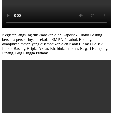
Kegiatan langsung dilaksanakan oleh Kapolsek Lubuk Basung
bersama personilnya disekolah SMP.N 4 Lubuk Badung dan
dilanjutkan materi yang disampaikan oleh Kanit Binmas Polsek
Lubuk Basung Bripka Akbar, Bhabinkamtibmas Nagari Kampung
Pinang, Brig Ringga Pratama.