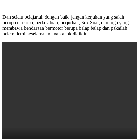
Dan selalu belajarlah dengan baik, jangan kerjakan yang salah
berupa narkoba, perkelahian, perjudian, Sex Sual, dan juga yang
membawa kendaraan bermotor berupa balap balap dan pakailah
helem demi keselamatan anak anak didik ini.