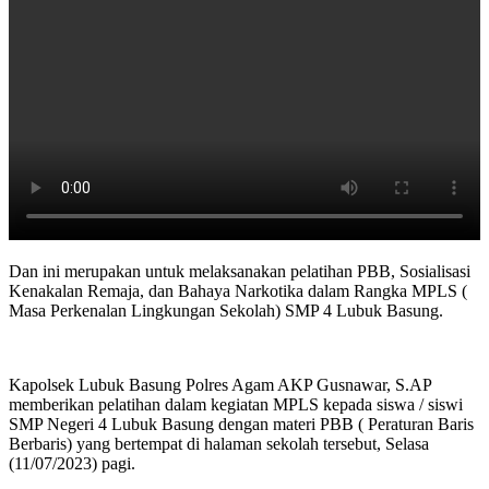
Dan ini merupakan untuk melaksanakan pelatihan PBB, Sosialisasi
Kenakalan Remaja, dan Bahaya Narkotika dalam Rangka MPLS (
Masa Perkenalan Lingkungan Sekolah) SMP 4 Lubuk Basung.
Kapolsek Lubuk Basung Polres Agam AKP Gusnawar, S.AP
memberikan pelatihan dalam kegiatan MPLS kepada siswa / siswi
SMP Negeri 4 Lubuk Basung dengan materi PBB ( Peraturan Baris
Berbaris) yang bertempat di halaman sekolah tersebut, Selasa
(11/07/2023) pagi.