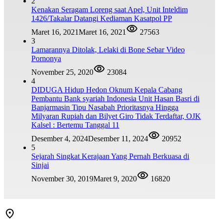
2
Kenakan Seragam Loreng saat Apel, Unit Inteldim
1426/Takalar Datangi Kediaman Kasatpol PP
Maret 16, 2021
Maret 16, 2021
27563
3
Lamarannya Ditolak, Lelaki di Bone Sebar Video
Pornonya
November 25, 2020
23084
4
DIDUGA Hidup Hedon Oknum Kepala Cabang
Pembantu Bank syariah Indonesia Unit Hasan Basri di
Banjarmasin Tipu Nasabah Prioritasnya Hingga
Milyaran Rupiah dan Bilyet Giro Tidak Terdaftar, OJK
Kalsel : Bertemu Tanggal 11
Desember 4, 2024
Desember 11, 2024
20952
5
Sejarah Singkat Kerajaan Yang Pernah Berkuasa di
Sinjai
November 30, 2019
Maret 9, 2020
16820