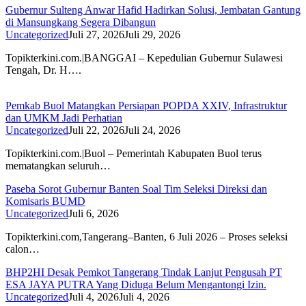
Gubernur Sulteng Anwar Hafid Hadirkan Solusi, Jembatan Gantung
di Mansungkang Segera Dibangun
Uncategorized
Juli 27, 2026
Juli 29, 2026
Topikterkini.com.|BANGGAI – Kepedulian Gubernur Sulawesi
Tengah, Dr. H….
Pemkab Buol Matangkan Persiapan POPDA XXIV, Infrastruktur
dan UMKM Jadi Perhatian
Uncategorized
Juli 22, 2026
Juli 24, 2026
Topikterkini.com.|Buol – Pemerintah Kabupaten Buol terus
mematangkan seluruh…
Paseba Sorot Gubernur Banten Soal Tim Seleksi Direksi dan
Komisaris BUMD
Uncategorized
Juli 6, 2026
Topikterkini.com,Tangerang–Banten, 6 Juli 2026 – Proses seleksi
calon…
BHP2HI Desak Pemkot Tangerang Tindak Lanjut Pengusah PT
ESA JAYA PUTRA Yang Diduga Belum Mengantongi Izin.
Uncategorized
Juli 4, 2026
Juli 4, 2026