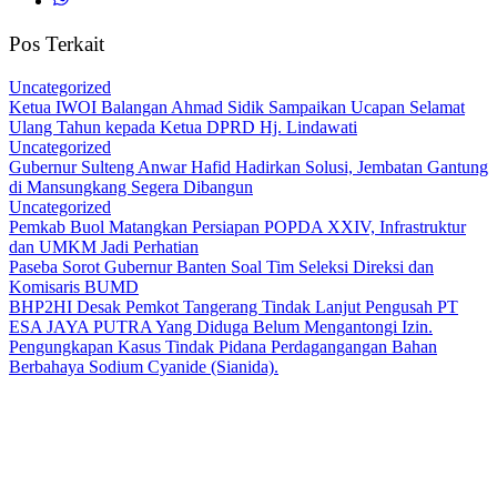
Pos Terkait
Uncategorized
Ketua IWOI Balangan Ahmad Sidik Sampaikan Ucapan Selamat
Ulang Tahun kepada Ketua DPRD Hj. Lindawati
Uncategorized
Gubernur Sulteng Anwar Hafid Hadirkan Solusi, Jembatan Gantung
di Mansungkang Segera Dibangun
Uncategorized
Pemkab Buol Matangkan Persiapan POPDA XXIV, Infrastruktur
dan UMKM Jadi Perhatian
Paseba Sorot Gubernur Banten Soal Tim Seleksi Direksi dan
Komisaris BUMD
BHP2HI Desak Pemkot Tangerang Tindak Lanjut Pengusah PT
ESA JAYA PUTRA Yang Diduga Belum Mengantongi Izin.
Pengungkapan Kasus Tindak Pidana Perdagangangan Bahan
Berbahaya Sodium Cyanide (Sianida).