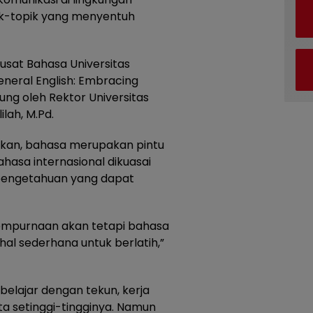
k-topik yang menyentuh
usat Bahasa Universitas
eral English: Embracing
ng oleh Rektor Universitas
ilah, M.Pd.
kan, bahasa merupakan pintu
hasa internasional dikuasai
 pengetahuan yang dapat
sempurnaan akan tetapi bahasa
-hal sederhana untuk berlatih,”
elajar dengan tekun, kerja
a setinggi-tingginya. Namun