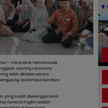
mur— Universitas Hamzanwadi,
menggelar opening ceremony
ng telah diinisiasi secara
 mengusung visi kampus berdaya
tin yang sudah diselenggarakan
tas General English adalah
omunikasi di lingkungan