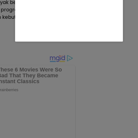
k belajar dan bekerja lintas
n program pusat bahasa yang
n kebutuhan.