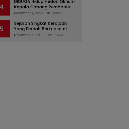
DIDUGA Hidup Hedon Oknum
4
Kepala Cabang Pembantu
Bank syariah Indonesia Unit
Desember 4, 2024
20952
Hasan Basri di Banjarmasin
Tipu Nasabah Prioritasnya
Sejarah Singkat Kerajaan
5
Hingga Milyaran Rupiah dan
Yang Pernah Berkuasa di
Bilyet Giro Tidak Terdaftar,
Sinjai
November 30, 2019
16820
OJK Kalsel : Bertemu Tanggal
11