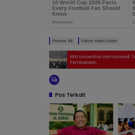
Penulis: Ril
Editor: Hairil Qadri
KKN Universitas Hamzanwadi T
Pembekalan
Pos Terkait