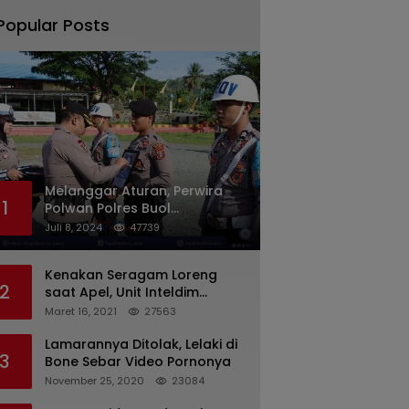
Popular Posts
Melanggar Aturan, Perwira
1
Polwan Polres Buol
Diberhentikan Tidak Dengan
Juli 8, 2024
47739
Hormat Dari Dinas Kepolisian
Kenakan Seragam Loreng
2
saat Apel, Unit Inteldim
1426/Takalar Datangi
Maret 16, 2021
27563
Kediaman Kasatpol PP
Lamarannya Ditolak, Lelaki di
3
Bone Sebar Video Pornonya
November 25, 2020
23084