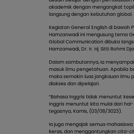
akademik dengan mengangkat topi
langsung dengan kebutuhan global.
Kegiatan General English di bawah P
Hamzanwadi ini mengusung tema Gen
Global Communication dibuka langsu
Hamzanwadi, Dr. Ir. Hj. Sitti Rohmi Djal
Dalam sambutannya, ia menyampai
masuk ilmu pengetahuan. Apabila ba
maka semakin luas jangkauan ilmu
diakses dan dipelajari.
“Bahasa Inggris tidak menuntut ke
Inggris menuntut kita mulai dari hal
tegasnya, Kamis, (03/08/3023).
Ia juga mengajak semua mahasiswa b
keras, dan menggantungkan cita-cit