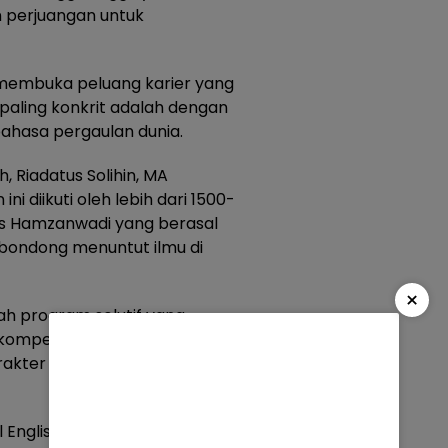
an perjuangan untuk
 membuka peluang karier yang
g paling konkrit adalah dengan
ahasa pergaulan dunia.
, Riadatus Solihin, MA
i diikuti oleh lebih dari 1500-
as Hamzanwadi yang berasal
bondong menuntut ilmu di
×
ah program solutif yang
ompetisi global dengan tetap
rakter kampus, Universitas
English ini akan dapat