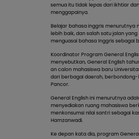
semua itu tidak lepas dari ikhtiar d
menggapainya.
Belajar bahasa inggris menurutnya
lebih baik, dan salah satu jalan yan
menguasai bahasa Inggris sebagai b
Koordinator Program General English
menyebutkan, General English tahun in
an calon mahasiswa baru Universit
dari berbagai daerah, berbondong-
Pancor.
General English ini menurutnya adal
menyediakan ruang mahasiswa berk
menkonsumsi nilai santri sebagai ka
Hamzanwadi.
Ke depan kata dia, program General 