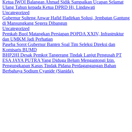
Ketua IWOI Balangan Ahmad Sidik Sampaikan Ucapan Selamat
Ulang Tahun kepada Ketua DPRD Hj. Lindawati
Uncategorized
Gubernur Sulteng Anwar Hafid Hadirkan Solusi, Jembatan Gantung
di Mansungkang Segera Dibangun
Uncategorized
Pemkab Buol Matangkan Persiapan POPDA XXIV, Infrastruktur
dan UMKM Jadi Perhatian
Paseba Sorot Gubernur Banten Soal Tim Seleksi Direksi dan
Komisaris BUMD
BHP2HI Desak Pemkot Tangerang Tindak Lanjut Pengusah PT
ESA JAYA PUTRA Yang Diduga Belum Mengantongi Izin.
Pengungkapan Kasus Tindak Pidana Perdagangangan Bahan
Berbahaya Sodium Cyanide (Sianida).