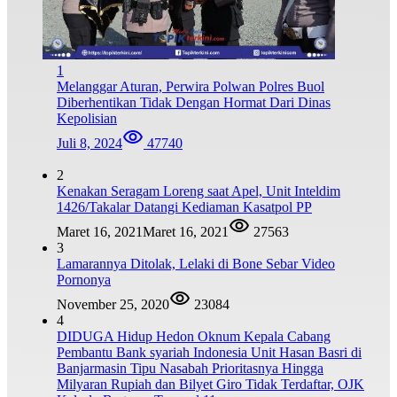
1
Melanggar Aturan, Perwira Polwan Polres Buol
Diberhentikan Tidak Dengan Hormat Dari Dinas
Kepolisian
Juli 8, 2024
47740
2
Kenakan Seragam Loreng saat Apel, Unit Inteldim
1426/Takalar Datangi Kediaman Kasatpol PP
Maret 16, 2021
Maret 16, 2021
27563
3
Lamarannya Ditolak, Lelaki di Bone Sebar Video
Pornonya
November 25, 2020
23084
4
DIDUGA Hidup Hedon Oknum Kepala Cabang
Pembantu Bank syariah Indonesia Unit Hasan Basri di
Banjarmasin Tipu Nasabah Prioritasnya Hingga
Milyaran Rupiah dan Bilyet Giro Tidak Terdaftar, OJK