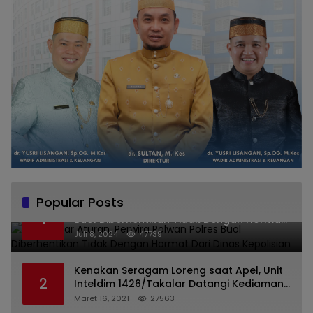
Popular Posts
Melanggar Aturan, Perwira Polwan Polres
1
Buol Diberhentikan Tidak Dengan Hormat
Dari Dinas Kepolisian
Juli 8, 2024
47739
Kenakan Seragam Loreng saat Apel, Unit
2
Inteldim 1426/Takalar Datangi Kediaman
Kasatpol PP
Maret 16, 2021
27563