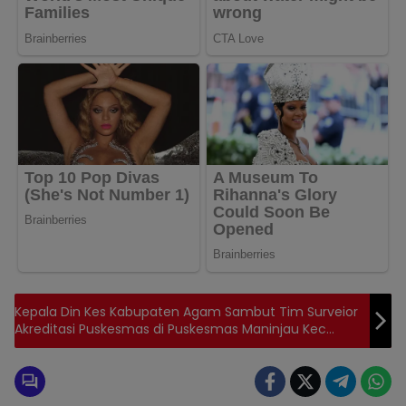
Kepala Din Kes Kabupaten Agam Sambut Tim Surveior
Akreditasi Puskesmas di Puskesmas Maninjau Kec
Tanjung Raya.