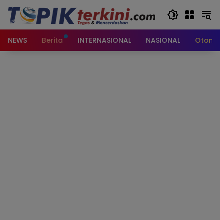
Langsung
ke
konten
NEWS
Berita
INTERNASIONAL
NASIONAL
Otomot