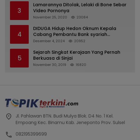
Lamarannya Ditolak, Lelaki di Bone Sebar
3
Video Pornonya
November 25, 2020
23084
DIDUGA Hidup Hedon Oknum Kepala
4
Cabang Pembantu Bank syariah
Indonesia Unit Hasan Basri di Banjarmasin
Desember 4, 2024
20952
Tipu Nasabah Prioritasnya Hingga
Milyaran Rupiah dan Bilyet Giro Tidak
Sejarah Singkat Kerajaan Yang Pernah
5
Terdaftar, OJK Kalsel : Bertemu Tanggal 11
Berkuasa di Sinjai
November 30, 2019
16820
Jl. Pahlawan BTN. Budi Mulya Blok. D4 No. 1 Kel.
Empoang Kec. Binamu Kab. Jeneponto Prov. Sulsel
082195399699