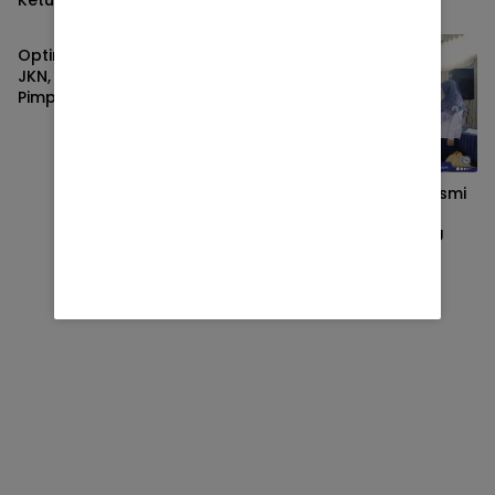
JENEPONTO
Kabupaten Jeneponto
Periode 2026–2029
Optimalkan Kepesertaan
JKN, Pj Sekda Jeneponto
Pimpin Rakor Bersama
BPJS
JENEPONTO
Pemkab Jeneponto Resmi
Luncurkan Proyek
Perubahan SI-PAKATAU