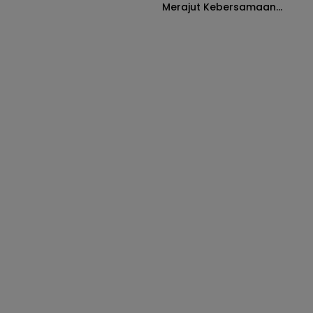
Merajut Kebersamaan
Morowali Utara”