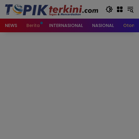
Langsung
ke
konten
NEWS
Berita
INTERNASIONAL
NASIONAL
Otomot