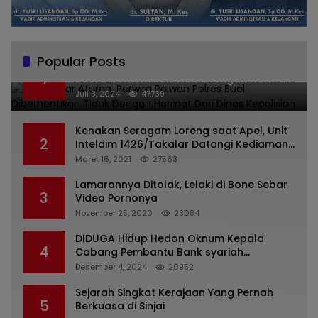
Popular Posts
Melanggar Aturan, Perwira Polwan Polres
1
Buol Diberhentikan Tidak Dengan Hormat
Dari Dinas Kepolisian
Juli 8, 2024
47739
Kenakan Seragam Loreng saat Apel, Unit
2
Inteldim 1426/Takalar Datangi Kediaman
Kasatpol PP
Maret 16, 2021
27563
Lamarannya Ditolak, Lelaki di Bone Sebar
3
Video Pornonya
November 25, 2020
23084
DIDUGA Hidup Hedon Oknum Kepala
4
Cabang Pembantu Bank syariah
Indonesia Unit Hasan Basri di Banjarmasin
Desember 4, 2024
20952
Tipu Nasabah Prioritasnya Hingga
Milyaran Rupiah dan Bilyet Giro Tidak
Sejarah Singkat Kerajaan Yang Pernah
5
Terdaftar, OJK Kalsel : Bertemu Tanggal 11
Berkuasa di Sinjai