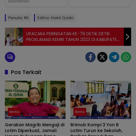
Penulis: Ril
Editor: Hairil Qadri
UPACARA PERINGATAN KE-78 DETIK DETIK
PROKLAMASI KEMRI TAHUN 2023 DI KABUPATEN
NIAS UTARA
Pos Terkait
Berita
Berita
Gerakan Magrib Mengaji di
Brimob Kompi 3 Yon B
Lotim Diperkuat, Jamali
Lotim Turun ke Sekolah,