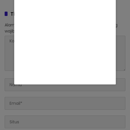
Tinggalkan Balasan
Alamat email Anda tidak akan dipublikasikan.
Ruas yang
wajib ditandai
*