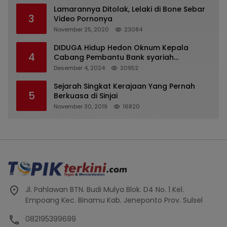
Lamarannya Ditolak, Lelaki di Bone Sebar
3
Video Pornonya
November 25, 2020
23084
DIDUGA Hidup Hedon Oknum Kepala
4
Cabang Pembantu Bank syariah
Indonesia Unit Hasan Basri di Banjarmasin
Desember 4, 2024
20952
Tipu Nasabah Prioritasnya Hingga
Milyaran Rupiah dan Bilyet Giro Tidak
Sejarah Singkat Kerajaan Yang Pernah
5
Terdaftar, OJK Kalsel : Bertemu Tanggal 11
Berkuasa di Sinjai
November 30, 2019
16820
Jl. Pahlawan BTN. Budi Mulya Blok. D4 No. 1 Kel.
Empoang Kec. Binamu Kab. Jeneponto Prov. Sulsel
082195399699