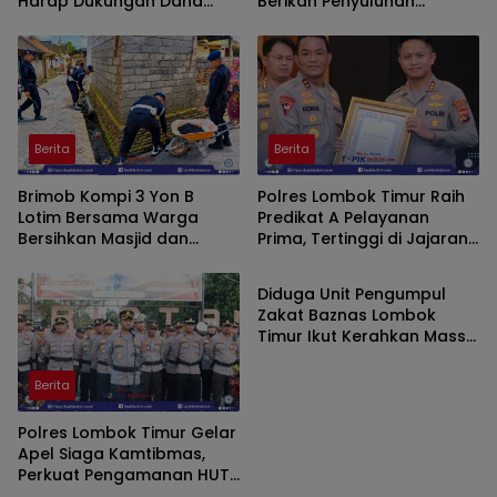
Harap Dukungan Dana
Berikan Penyuluhan
Aspirasi DPRD
Bahaya Narkoba dan Latih
SAR Siswa SMK NW Benteng
Berita
Berita
Brimob Kompi 3 Yon B
Polres Lombok Timur Raih
Lotim Bersama Warga
Predikat A Pelayanan
Bersihkan Masjid dan
Prima, Tertinggi di Jajaran
Berita
Lingkungan di Desa Songak
Polres Polda NTB
Diduga Unit Pengumpul
Zakat Baznas Lombok
Timur Ikut Kerahkan Massa
dalam Aksi Solidaritas di
Polres
Berita
Polres Lombok Timur Gelar
Apel Siaga Kamtibmas,
Perkuat Pengamanan HUT
Ke-81 RI dan Kunjungan