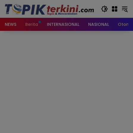
Langsung
ke
konten
NEWS
Berita
INTERNASIONAL
NASIONAL
Otomot