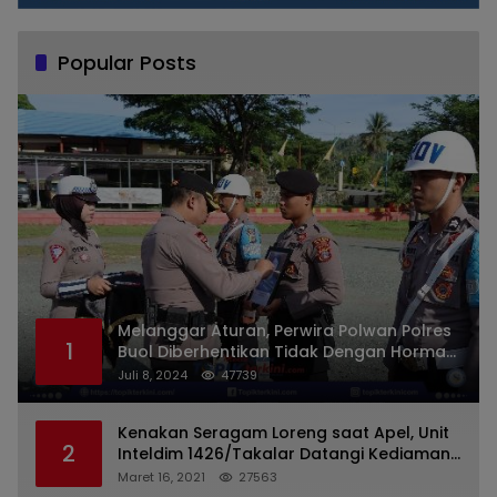
Popular Posts
Melanggar Aturan, Perwira Polwan Polres
1
Buol Diberhentikan Tidak Dengan Hormat
Dari Dinas Kepolisian
Juli 8, 2024
47739
Kenakan Seragam Loreng saat Apel, Unit
2
Inteldim 1426/Takalar Datangi Kediaman
Kasatpol PP
Maret 16, 2021
27563