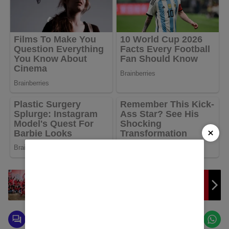
×
Meriahkan HUT RI ke-78, PT. SLG Gelar Aneka
Lomba Dengan Tema “Merdeka Sejak Dini”