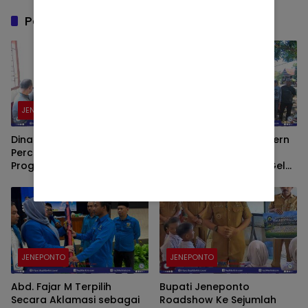
Pos Terkait
JENEPONTO
JENEPONTO
Dinas Pertanian Jeneponto
Dukung Pertanian Modern
Percepat Pelaksanaan
dan Produktif, Dinas
Program Tebu Rakyat di
Pertanian Jeneponto Gelar
Bangkala Barat
Pelatihan Pengoperasian
dan Perawatan Alsintan
TR4 ARBOS di Bulujaya
JENEPONTO
JENEPONTO
Abd. Fajar M Terpilih
Bupati Jeneponto
Secara Aklamasi sebagai
Roadshow Ke Sejumlah