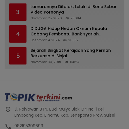
Lamarannya Ditolak, Lelaki di Bone Sebar
3
Video Pornonya
November 25, 2020
23084
DIDUGA Hidup Hedon Oknum Kepala
4
Cabang Pembantu Bank syariah
Indonesia Unit Hasan Basri di Banjarmasin
Desember 4, 2024
20952
Tipu Nasabah Prioritasnya Hingga
Milyaran Rupiah dan Bilyet Giro Tidak
Sejarah Singkat Kerajaan Yang Pernah
5
Terdaftar, OJK Kalsel : Bertemu Tanggal 11
Berkuasa di Sinjai
November 30, 2019
16824
Jl. Pahlawan BTN. Budi Mulya Blok. D4 No. 1 Kel.
Empoang Kec. Binamu Kab. Jeneponto Prov. Sulsel
082195399699