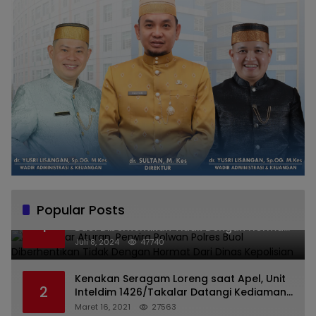
Popular Posts
Melanggar Aturan, Perwira Polwan Polres
1
Buol Diberhentikan Tidak Dengan Hormat
Dari Dinas Kepolisian
Juli 8, 2024
47740
Kenakan Seragam Loreng saat Apel, Unit
2
Inteldim 1426/Takalar Datangi Kediaman
Kasatpol PP
Maret 16, 2021
27563