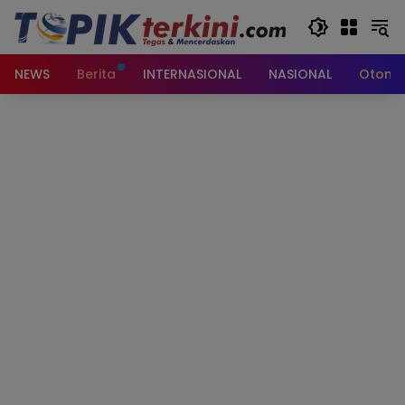
Langsung
ke
konten
NEWS
Berita
INTERNASIONAL
NASIONAL
Otomot