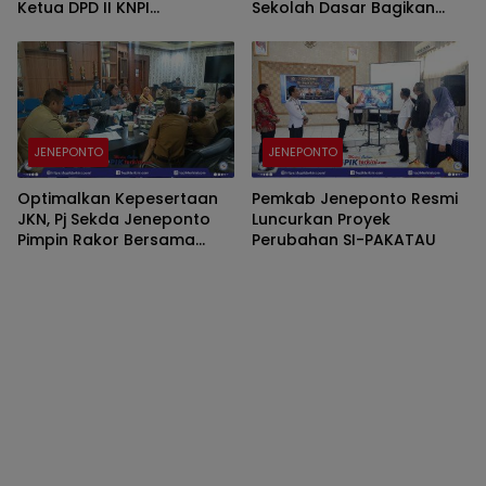
Ketua DPD II KNPI
Sekolah Dasar Bagikan
Kabupaten Jeneponto
Seragam Gratis
Periode 2026–2029
JENEPONTO
JENEPONTO
Optimalkan Kepesertaan
Pemkab Jeneponto Resmi
JKN, Pj Sekda Jeneponto
Luncurkan Proyek
Pimpin Rakor Bersama
Perubahan SI-PAKATAU
BPJS