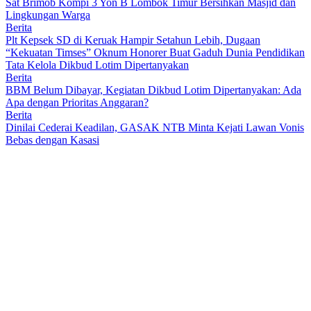
Sat Brimob Kompi 3 Yon B Lombok Timur Bersihkan Masjid dan
Lingkungan Warga
Berita
Plt Kepsek SD di Keruak Hampir Setahun Lebih, Dugaan
“Kekuatan Timses” Oknum Honorer Buat Gaduh Dunia Pendidikan
Tata Kelola Dikbud Lotim Dipertanyakan
Berita
BBM Belum Dibayar, Kegiatan Dikbud Lotim Dipertanyakan: Ada
Apa dengan Prioritas Anggaran?
Berita
Dinilai Cederai Keadilan, GASAK NTB Minta Kejati Lawan Vonis
Bebas dengan Kasasi