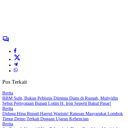
Pos Terkait
Berita
BBM Sulit, Bukan Pebisnis Diminta Diam di Rumah, Muhyidin
Sebut Pernyataan Bupati Lotim H. Iron Seperti Bakul Pasar!
Berita
Diduga Hina Bupati Haerul Warisin! Ratusan Masyarakat Lombok
Timur Demo Terkait Dugaan Ujaran Kebencian
Berita