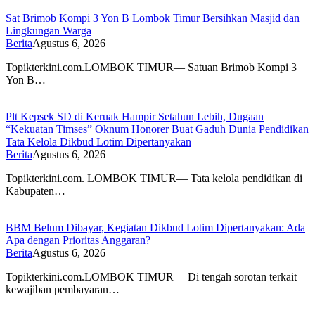
Sat Brimob Kompi 3 Yon B Lombok Timur Bersihkan Masjid dan
Lingkungan Warga
Berita
Agustus 6, 2026
Topikterkini.com.LOMBOK TIMUR— Satuan Brimob Kompi 3
Yon B…
Plt Kepsek SD di Keruak Hampir Setahun Lebih, Dugaan
“Kekuatan Timses” Oknum Honorer Buat Gaduh Dunia Pendidikan
Tata Kelola Dikbud Lotim Dipertanyakan
Berita
Agustus 6, 2026
Topikterkini.com. LOMBOK TIMUR— Tata kelola pendidikan di
Kabupaten…
BBM Belum Dibayar, Kegiatan Dikbud Lotim Dipertanyakan: Ada
Apa dengan Prioritas Anggaran?
Berita
Agustus 6, 2026
Topikterkini.com.LOMBOK TIMUR— Di tengah sorotan terkait
kewajiban pembayaran…