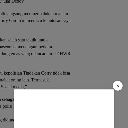
’ ujar Deddy
iroth langsung mempermalukan mantan
rry Giroth ini memicu keputusan saya
an salah satu taktik untuk
onsentrasi menangani perkara
andung emas yang dilancarkan PT HWR
ti kepolisian Tindakan Corry tidak bisa
tabat orang lain. Termasuk
×
Sosial media,”
n sebagai korban dan pemilik tanah.
 polisi kesulitan mencari Direktur
g diduga menjadi otak penyerobotan