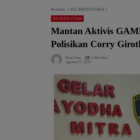
Beranda
SULAWESI UTARA
SULAWESI UTARA
Mantan Aktivis GAM
Polisikan Corry Girot
Husni Sese
2 Min Baca
Agustus 27, 2024