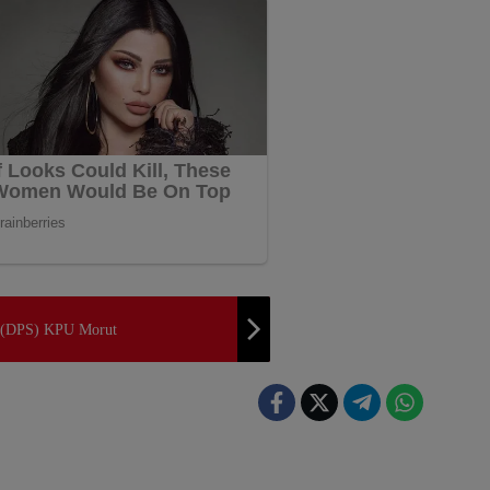
a (DPS) KPU Morut
ESI UTARA
SULAWESI UTARA