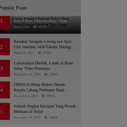
Popular Posts
Melanggar Aturan, Perwira Polwan
1
Polres Buol Diberhentikan Tidak
Dengan Hormat Dari Dinas Kepolisian
Juli 8, 2024
47739
Kenakan Seragam Loreng saat Apel,
2
Unit Inteldim 1426/Takalar Datangi
Kediaman Kasatpol PP
Maret 16, 2021
27563
Lamarannya Ditolak, Lelaki di Bone
3
Sebar Video Pornonya
November 25, 2020
23084
DIDUGA Hidup Hedon Oknum
4
Kepala Cabang Pembantu Bank
syariah Indonesia Unit Hasan Basri di
Desember 4, 2024
20952
Banjarmasin Tipu Nasabah
Prioritasnya Hingga Milyaran Rupiah
Sejarah Singkat Kerajaan Yang Pernah
5
dan Bilyet Giro Tidak Terdaftar, OJK
Berkuasa di Sinjai
Kalsel : Bertemu Tanggal 11
November 30, 2019
16820