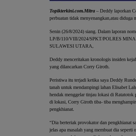
Topikterkini.com.Mitra
– Deddy laporkan Cor
perbuatan tidak menyenangkan,atau diduga
Senin (26/8/2024) siang. Dalam laporan nomo
LP/B/110/VIII/2024/SPKT/POLRES 
SULAWESI UTARA,
Deddy menceritakan kronologis insiden kej
yang dilancarkan Corry Giroth.
Peristiwa itu terjadi ketika saya Deddy Ru
tanah untuk mendampingi lahan Elisabet Lalu
hendak menggelar tinjau lokasi di Ratatotok 
di lokasi, Corry Giroth tiba- tiba menghampir
pengkhianat.
“Dia berteriak provokator dan pengkhianat 
jelas apa masalah yang membuat dia seperti o