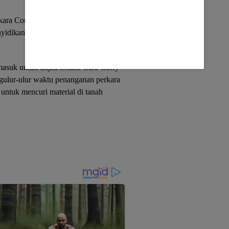
ara Corry Giroth diduga bekerjasama
yidikan dengan menempatkan personil
masuk untuk tinjau lokasi. Cara Corry
engulur-ulur waktu penanganan perkara
ntuk mencuri material di tanah