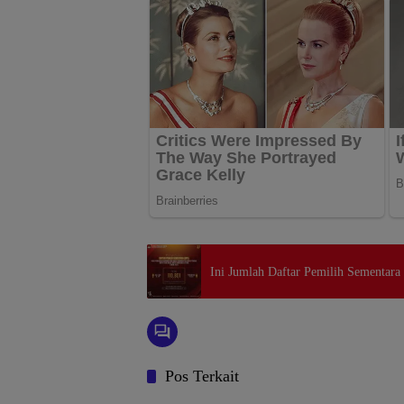
Ini Jumlah Daftar Pemilih Sementar
Pos Terkait
SULAWESI UTARA
SULAW