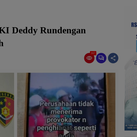
KI Deddy Rundengan
h
167