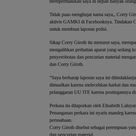
mempermalukan saya di depan banyak orang,
Tidak puas menghujat nama saya,, Corry G
aktivis GAMKI di Facebooknya. Tindakan Co
untuk membuat laporan polisi.
Sikap Corry Giroth itu menurut saya, merupak
mengalihkan perhatian aparat yang sedang k
penyerobotan dan pencurian material meng
dan Corry Giroth.
“Saya berharap laporan saya ini ditindaklanju
dimaafkan karena melecehkan harkat dan mar
pelanggaran UU ITE karena postingannya di 
Perkara itu dilaporkan oleh Elisabeth Laluya
Penanganan perkara ini nyaris mandeg karena
perusahaan.
Corry Giroth disebut sebagai perempuan yan
dan pencurian material.