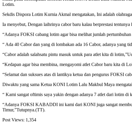
Lotim.
Sekdis Dispora Lotim Kurnia Akmal mengatakan, Ini adalah olahraga y
Ia menyebut, Dengan laihrinya cabor baru kalau berprestasi tentunya
“Adanya FOKSI cabang lotim agar bisa melihat jumlah pertumbuhan at
“ Ada 40 Cabor dan yang di lombakan ada 16 Cabor, adanya yang tidak a
“Cabor adalah salahsatu pintu masuk untuk para atlet kita di lotim,”
“Kedapan agar bisa membina, mengayomi atlet Cabor baru kita di Lo
“Selamat dan suksues atas di lantikya ketua dan pengurus FOKSI ca
Diwaktu yang sama Ketua KONI Lotim Lalu Makbul Maya mengatakan
“ Kami sangat oftimis saya yakin dengan adanya 7 atlet dari loti
“Adanya FOKSI KABADDI ini kami dari KONI juga sangat membut
Timur,”Tutupnya.(TT).
Post Views:
1,354