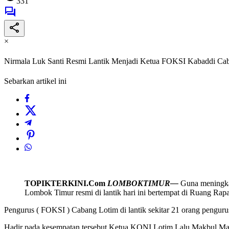
331
×
Nirmala Luk Santi Resmi Lantik Menjadi Ketua FOKSI Kabaddi Ca
Sebarkan artikel ini
TOPIKTER
KINI.Com
LOMBOK
TIMUR—
Guna meningka
Lombok Timur resmi di lantik hari ini bertempat di Ruang R
Pengurus ( FOKSI ) Cabang Lotim di lantik sekitar 21 orang penguru
Hadir pada kesempatan tersebut Ketua KONI Lotim Lalu Makbul M