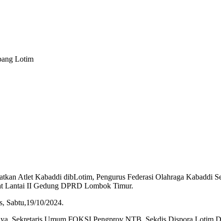
bang Lotim
tkan Atlet Kabaddi dibLotim, Pengurus Federasi Olahraga Kabaddi
apat Lantai II Gedung DPRD Lombok Timur.
s, Sabtu,19/10/2024.
aya, Sekretaris Umum FOKSI Pengprov NTB, Sekdis Dispora Lotim D