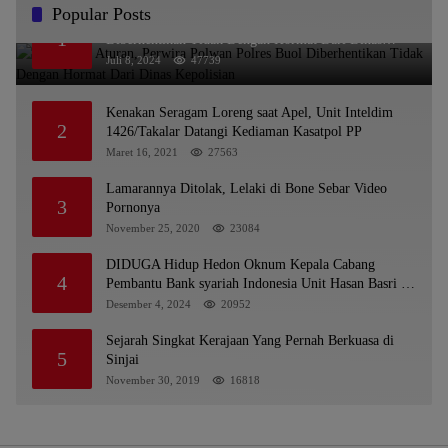
Popular Posts
Melanggar Aturan, Perwira Polwan Polres Buol
1
Diberhentikan Tidak Dengan Hormat Dari Dinas
Kepolisian
Juli 8, 2024
47739
Kenakan Seragam Loreng saat Apel, Unit Inteldim
2
1426/Takalar Datangi Kediaman Kasatpol PP
Maret 16, 2021
27563
Lamarannya Ditolak, Lelaki di Bone Sebar Video
3
Pornonya
November 25, 2020
23084
DIDUGA Hidup Hedon Oknum Kepala Cabang
4
Pembantu Bank syariah Indonesia Unit Hasan Basri di
Banjarmasin Tipu Nasabah Prioritasnya Hingga
Desember 4, 2024
20952
Milyaran Rupiah dan Bilyet Giro Tidak Terdaftar,
OJK Kalsel : Bertemu Tanggal 11
Sejarah Singkat Kerajaan Yang Pernah Berkuasa di
5
Sinjai
November 30, 2019
16818