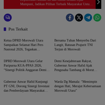
Mumpuni, Jadikan Pilihan Terbaik Masyarakat Untuk
Harapan Baru Sulawesi Tengah (Jilid 131)
Pos Terkait
Morowali Utara
Morowali Utara
Ketua DPRD Morowali Utara
Bersama Tuhan Menyerbu Dari
Sampaikan Selamat Hari Pers
Langit, Ratusan Prajurit TNI
Nasional 2026, Tegaskan
Terjun di Morowali
Morowali Utara
Morowali Utara
Pentingnya Memahami Kritik
Wartawan
DPRD Morowali Utara Gelar
Demi Kesejahteraan Rakyat,
Paripurna KUA-PPAS 2026,
Gubernur Anwar Hafid Ajak
“Sinergi Politik Anggaran Demi
Pengusaha Tambang di Morut
Morowali Utara
Morowali Utara
Pembangunan Berkelanjutan”
Wujudkan Berani Lancar
Gubernur Anwar Hafid Kunjungi
Warda Dg Mamala: “Memimpin
PT GNI, Dorong Sinergi Investasi
dengan Hati, Merajut Kebersamaan
dan Pemberdayaan Masyarakat
Morowali Utara”
Morowali Utara