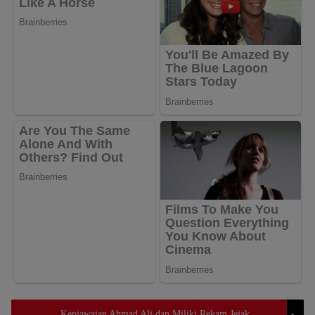
Kepiawaian Ahmad Ali dan Miliki Rekam Jejak