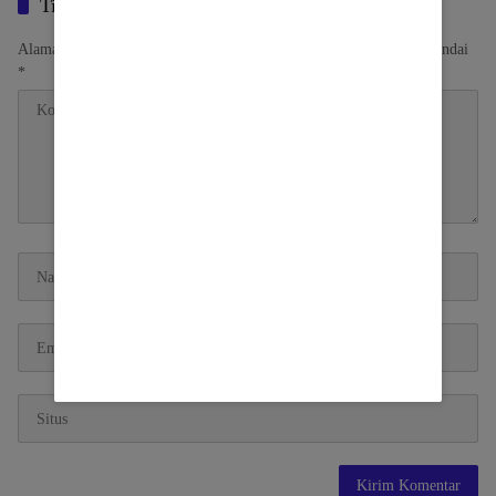
Tinggalkan Balasan
Alamat email Anda tidak akan dipublikasikan.
Ruas yang wajib ditandai
*