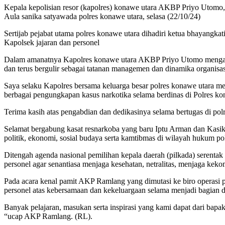
Kepala kepolisian resor (kapolres) konawe utara AKBP Priyo Utomo, 
Aula sanika satyawada polres konawe utara, selasa (22/10/24)
Sertijab pejabat utama polres konawe utara dihadiri ketua bhayang
Kapolsek jajaran dan personel
Dalam amanatnya Kapolres konawe utara AKBP Priyo Utomo mengatakan 
dan terus bergulir sebagai tatanan managemen dan dinamika organisas
Saya selaku Kapolres bersama keluarga besar polres konawe utara m
berbagai pengungkapan kasus narkotika selama berdinas di Polres ko
Terima kasih atas pengabdian dan dedikasinya selama bertugas di po
Selamat bergabung kasat resnarkoba yang baru Iptu Arman dan Kasikum 
politik, ekonomi, sosial budaya serta kamtibmas di wilayah hukum po
Ditengah agenda nasional pemilihan kepala daerah (pilkada) serent
personel agar senantiasa menjaga kesehatan, netralitas, menjaga keko
Pada acara kenal pamit AKP Ramlang yang dimutasi ke biro operasi 
personel atas kebersamaan dan kekeluargaan selama menjadi bagian d
Banyak pelajaran, masukan serta inspirasi yang kami dapat dari bapa
“ucap AKP Ramlang. (RL).