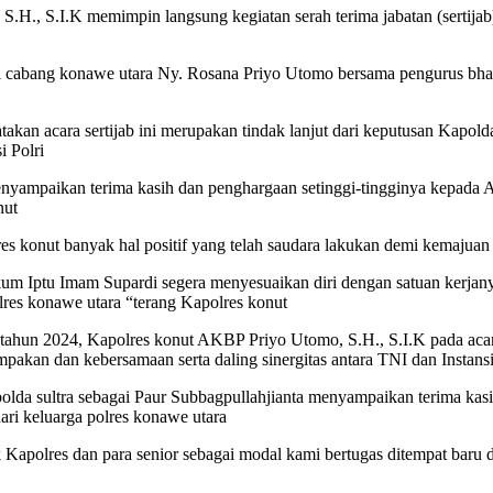
S.H., S.I.K memimpin langsung kegiatan serah terima jabatan (sertija
kati cabang konawe utara Ny. Rosana Priyo Utomo bersama pengurus b
acara sertijab ini merupakan tindak lanjut dari keputusan Kapolda s
i Polri
enyampaikan terima kasih dan penghargaan setinggi-tingginya kepada 
nut
lres konut banyak hal positif yang telah saudara lakukan demi kemaj
Iptu Imam Supardi segera menyesuaikan diri dengan satuan kerjanya (sa
lres konawe utara “terang Kapolres konut
ak tahun 2024, Kapolres konut AKBP Priyo Utomo, S.H., S.I.K pada ac
mpakan dan kebersamaan serta daling sinergitas antara TNI dan Instansi 
polda sultra sebagai Paur Subbagpullahjianta menyampaikan terima ka
ari keluarga polres konawe utara
k Kapolres dan para senior sebagai modal kami bertugas ditempat baru