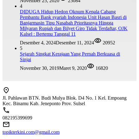
November 25, 2020
23084
4
DIDUGA Hidup Hedon Oknum Kepala Cabang
Pembantu Bank syariah Indonesia Unit Hasan Basri di
Banjarmasin Tipu Nasabah Prioritasnya Hingga
Milyaran Rupiah dan Bilyet Giro Tidak Terdaftar, OJK
Kalsel : Bertemu Tanggal 11
Desember 4, 2024
Desember 11, 2024
20952
5
Sejarah Singkat Kerajaan Yang Pernah Berkuasa di
Sinjai
November 30, 2019
Maret 9, 2020
16820
Jl. Pahlawan BTN. Budi Mulya Blok. D4 No. 1 Kel. Empoang
Kec. Binamu Kab. Jeneponto Prov. Sulsel
082195399699
topikterkini.com@gmail.com