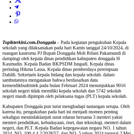
Topikterkini.com.Donggala
– Pada kegiatan pengukuhan Kepala
sekolah yang dilaksanakan pada hari Kamis tanggal 24/10/2024, di
ruangan kasiromu PJ Bupati Donggala Moh Rifani Pakamundi di
dampingi oleh kepala dinas pendidikan kabupaten donggala H
Kasmudin. Kepala Badan BKPSDM Isngadi. Kepala dinas
perindag Hikma Lassa. Kepala dinas pemberdaya perempuan
Dahlili. Sekretaris kepala bidang dan kepala sekolah. dalam
sambutannya mengatakan bahwa berdasarkan data
kemendikbudristek pada bulan Februari 2024 menunjukkan 9016
sekolah negeri tidak memiliki kepala sekolah dan 5742 sekolah
negeri masih dipimpin oleh pelaksana tugas (PLT) kepala sekolah.
Kabupaten Donggala pun turut menghadapi tantangan serupa. Oleh
karena itu, pengukuhan pada hari ini menjadi momen penting
sekaligus menindaklanjuti surat edaran bersama 3 menteri yakni
menteri pendidikan, kebudayaan, riset, dan teknologi, menteri dalam
negeri, dan PLT. Kepala Badan kepegawaian negara NO. 1 tahun
2024, NO. 100.4.4.2/2028/57, dan NO. 5 tahun 2024 tanggal 2 Mei