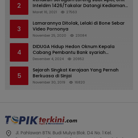
2
Inteldim 1426/Takalar Datangi Kediaman
Kasatpol PP
Maret 16, 2021
27563
Lamarannya Ditolak, Lelaki di Bone Sebar
3
Video Pornonya
November 25, 2020
23084
DIDUGA Hidup Hedon Oknum Kepala
4
Cabang Pembantu Bank syariah
Indonesia Unit Hasan Basri di Banjarmasin
Desember 4, 2024
20952
Tipu Nasabah Prioritasnya Hingga
Milyaran Rupiah dan Bilyet Giro Tidak
Sejarah Singkat Kerajaan Yang Pernah
5
Terdaftar, OJK Kalsel : Bertemu Tanggal 11
Berkuasa di Sinjai
November 30, 2019
16820
Jl. Pahlawan BTN. Budi Mulya Blok. D4 No. 1 Kel.