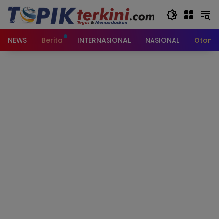
Langsung
ke
konten
NEWS
Berita
INTERNASIONAL
NASIONAL
Otomot