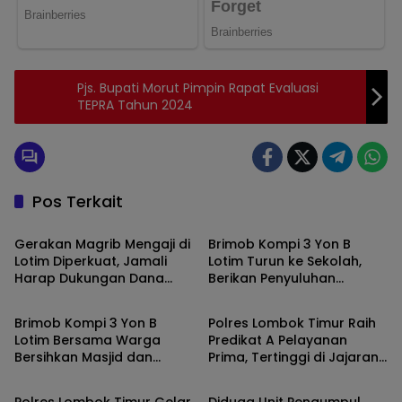
Pjs. Bupati Morut Pimpin Rapat Evaluasi
TEPRA Tahun 2024
Pos Terkait
Berita
Berita
Gerakan Magrib Mengaji di
Brimob Kompi 3 Yon B
Lotim Diperkuat, Jamali
Lotim Turun ke Sekolah,
Harap Dukungan Dana
Berikan Penyuluhan
Berita
Berita
Aspirasi DPRD
Bahaya Narkoba dan Latih
SAR Siswa SMK NW Benteng
Brimob Kompi 3 Yon B
Polres Lombok Timur Raih
Lotim Bersama Warga
Predikat A Pelayanan
Bersihkan Masjid dan
Prima, Tertinggi di Jajaran
Berita
Berita
Lingkungan di Desa Songak
Polres Polda NTB