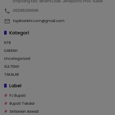
Empoang Kec. Binamu Kab. Jeneponto Prov. Sulsel
082195399699
topikterkini.com@gmail.com
Kategori
NTB
DAERAH
Uncategorized
SULTENG
TAKALAR
Label
PJ Bupati
Bupati Takalar
Setiawan Aswad