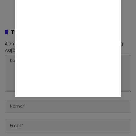
Tinggalkan Balasan
Alamat email Anda tidak akan dipublikasikan.
Ruas yang
wajib ditandai
*