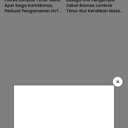
Polres Lombok Timur Gelar
Diduga Unit Pengumpul
Apel Siaga Kamtibmas,
Zakat Baznas Lombok
Perkuat Pengamanan HUT
Timur Ikut Kerahkan Massa
Ke-81 RI dan Kunjungan
dalam Aksi Solidaritas di
Kapolri
Polres
×