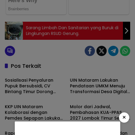
Sarang Limbah Dan Sanitarian yang Buruk di
Lingkungan RSUD Gerung.
Pos Terkait
Berita
Berita
Sosialisasi Penyaluran
UIN Mataram Lakukan
Pupuk Bersubsidi, CV
Pendataan UMKM Menuju
Bintang Timur Dorong
Transformasi Desa Digital
Berita
Berita
Pemahaman Petani
di Desa Sepapan
terhadap Aturan Baru
KKP UIN Mataram
Molor dari Jadwal,
Kolaborasi dengan
Pembahasan KUA-PPAS
×
Pemdes Sepapan Lakukan
2027 Lombok Timur Sesuai
Berita
Berita
Penghijauan Tanam 500
Regulasi Bulan Juli,
Pohon!
Eksekutif Sibuk Urus Proyek!
Rapat Molor Sampai 11.20
Kejaksaan, Kepolisian dan