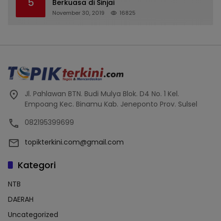
5
Terdaftar, OJK Kalsel : Bertemu Tanggal 11
Berkuasa di Sinjai
November 30, 2019
16825
Jl. Pahlawan BTN. Budi Mulya Blok. D4 No. 1 Kel.
Empoang Kec. Binamu Kab. Jeneponto Prov. Sulsel
082195399699
topikterkini.com@gmail.com
Kategori
NTB
DAERAH
Uncategorized