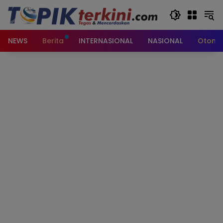
Langsung
ke
konten
NEWS
Berita
INTERNASIONAL
NASIONAL
Otomot