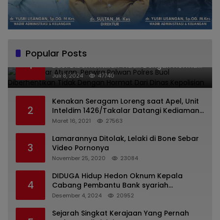
Popular Posts
Melanggar Aturan, Perwira Polwan Polres
1
Buol Diberhentikan Tidak Dengan Hormat
Dari Dinas Kepolisian
Juli 8, 2024
47740
Kenakan Seragam Loreng saat Apel, Unit
2
Inteldim 1426/Takalar Datangi Kediaman
Kasatpol PP
Maret 16, 2021
27563
Lamarannya Ditolak, Lelaki di Bone Sebar
3
Video Pornonya
November 25, 2020
23084
DIDUGA Hidup Hedon Oknum Kepala
4
Cabang Pembantu Bank syariah
Indonesia Unit Hasan Basri di Banjarmasin
Desember 4, 2024
20952
Tipu Nasabah Prioritasnya Hingga
Milyaran Rupiah dan Bilyet Giro Tidak
Sejarah Singkat Kerajaan Yang Pernah