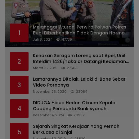
Melanggar Aturan, Perwira Polwan Polres
1
Buol Diberhentikan Tidak Dengan Hormat
Dari Dinas Kepolisian
Juli 8, 2024
47739
Kenakan Seragam Loreng saat Apel, Unit
2
Inteldim 1426/Takalar Datangi Kediaman
Kasatpol PP
Maret 16, 2021
27563
Lamarannya Ditolak, Lelaki di Bone Sebar
3
Video Pornonya
November 25, 2020
23084
DIDUGA Hidup Hedon Oknum Kepala
4
Cabang Pembantu Bank syariah
Indonesia Unit Hasan Basri di Banjarmasin
Desember 4, 2024
20952
Tipu Nasabah Prioritasnya Hingga
Milyaran Rupiah dan Bilyet Giro Tidak
Sejarah Singkat Kerajaan Yang Pernah
5
Terdaftar, OJK Kalsel : Bertemu Tanggal 11
Berkuasa di Sinjai
November 30, 2019
16820