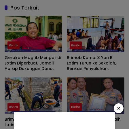
Pos Terkait
Berita
Berita
Gerakan Magrib Mengaji di
Brimob Kompi 3 Yon B
Lotim Diperkuat, Jamali
Lotim Turun ke Sekolah,
Harap Dukungan Dana
Berikan Penyuluhan
Aspirasi DPRD
Bahaya Narkoba dan Latih
SAR Siswa SMK NW Benteng
×
Berita
Berita
Brimob Kompi 3 Yon B
Polres Lombok Timur Raih
Lotim Bersama Warga
Predikat A Pelayanan