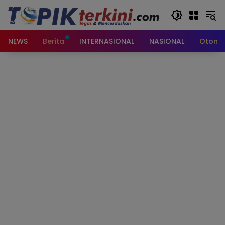
Langsung
ke
konten
NEWS
Berita
INTERNASIONAL
NASIONAL
Otomot