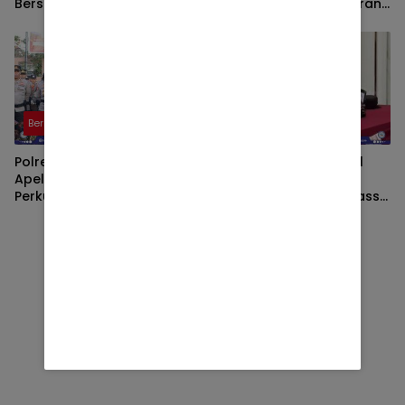
Bersihkan Masjid dan
Prima, Tertinggi di Jajaran
Lingkungan di Desa Songak
Polres Polda NTB
Berita
Berita
Polres Lombok Timur Gelar
Diduga Unit Pengumpul
Apel Siaga Kamtibmas,
Zakat Baznas Lombok
Perkuat Pengamanan HUT
Timur Ikut Kerahkan Massa
Ke-81 RI dan Kunjungan
dalam Aksi Solidaritas di
Kapolri
Polres