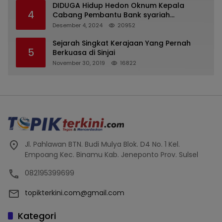
DIDUGA Hidup Hedon Oknum Kepala
4
Cabang Pembantu Bank syariah
Indonesia Unit Hasan Basri di Banjarmasin
Desember 4, 2024
20952
Tipu Nasabah Prioritasnya Hingga
Milyaran Rupiah dan Bilyet Giro Tidak
Sejarah Singkat Kerajaan Yang Pernah
5
Terdaftar, OJK Kalsel : Bertemu Tanggal 11
Berkuasa di Sinjai
November 30, 2019
16822
Jl. Pahlawan BTN. Budi Mulya Blok. D4 No. 1 Kel.
Empoang Kec. Binamu Kab. Jeneponto Prov. Sulsel
082195399699
topikterkini.com@gmail.com
Kategori