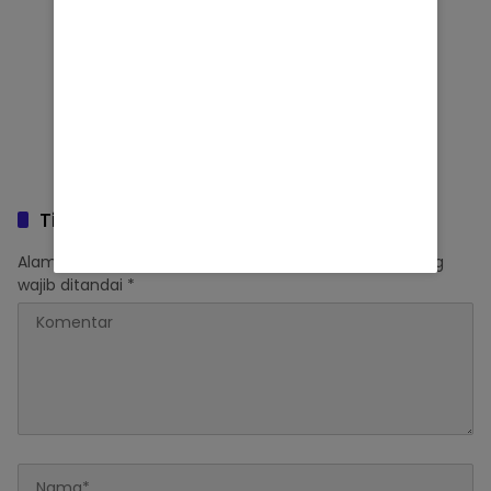
Tinggalkan Balasan
Alamat email Anda tidak akan dipublikasikan.
Ruas yang
wajib ditandai
*