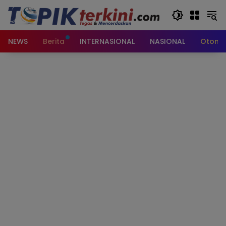
Langsung
ke
konten
NEWS
Berita
INTERNASIONAL
NASIONAL
Otomot