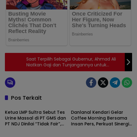
Saat Terpilih Sebagai Gubernur, Ahmad Ali
Niatkan Gaji dan Tunjangannya untuk
Kegiatan Keagamaan serta Pembangunan
Rumah Ibadah (Jilid 155)
Pos Terkait
SULAWESI TENGGARA
SULAWESI TENGGARA
Ketua LMP Sultra Sebut Tes
Danlanal Kendari Gelar
Urine Massal di PT GMS dan
Coffee Morning Bersama
PT NDJ Dinilai “Tidak Fair”,
Insan Pers, Perkuat Sinergi
SULAWESI TENGGARA
SULAWESI TENGGARA
Desak Hearing Bersama
Informasi Publik di Sultra
DPRD dan Siapkan Aksi Jilid