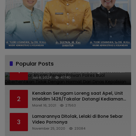
Popular Posts
Melanggar Aturan, Perwira Polwan Polres
1
Buol Diberhentikan Tidak Dengan Hormat
Dari Dinas Kepolisian
Juli 8, 2024
47740
Kenakan Seragam Loreng saat Apel, Unit
2
Inteldim 1426/Takalar Datangi Kediaman
Kasatpol PP
Maret 16, 2021
27563
Lamarannya Ditolak, Lelaki di Bone Sebar
3
Video Pornonya
November 25, 2020
23084