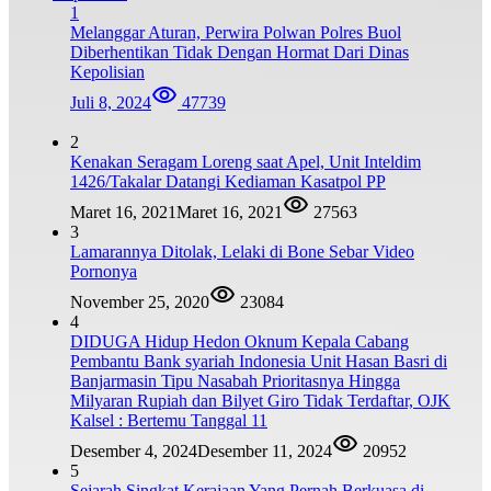
1
Melanggar Aturan, Perwira Polwan Polres Buol
Diberhentikan Tidak Dengan Hormat Dari Dinas
Kepolisian
Juli 8, 2024
47739
2
Kenakan Seragam Loreng saat Apel, Unit Inteldim
1426/Takalar Datangi Kediaman Kasatpol PP
Maret 16, 2021
Maret 16, 2021
27563
3
Lamarannya Ditolak, Lelaki di Bone Sebar Video
Pornonya
November 25, 2020
23084
4
DIDUGA Hidup Hedon Oknum Kepala Cabang
Pembantu Bank syariah Indonesia Unit Hasan Basri di
Banjarmasin Tipu Nasabah Prioritasnya Hingga
Milyaran Rupiah dan Bilyet Giro Tidak Terdaftar, OJK
Kalsel : Bertemu Tanggal 11
Desember 4, 2024
Desember 11, 2024
20952
5
Sejarah Singkat Kerajaan Yang Pernah Berkuasa di