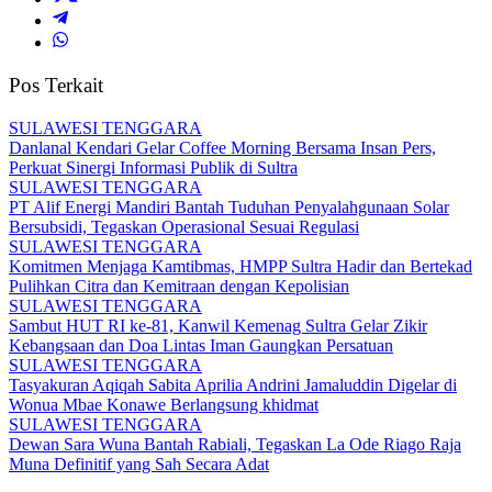
Pos Terkait
SULAWESI TENGGARA
Danlanal Kendari Gelar Coffee Morning Bersama Insan Pers,
Perkuat Sinergi Informasi Publik di Sultra
SULAWESI TENGGARA
PT Alif Energi Mandiri Bantah Tuduhan Penyalahgunaan Solar
Bersubsidi, Tegaskan Operasional Sesuai Regulasi
SULAWESI TENGGARA
Komitmen Menjaga Kamtibmas, HMPP Sultra Hadir dan Bertekad
Pulihkan Citra dan Kemitraan dengan Kepolisian
SULAWESI TENGGARA
Sambut HUT RI ke-81, Kanwil Kemenag Sultra Gelar Zikir
Kebangsaan dan Doa Lintas Iman Gaungkan Persatuan
SULAWESI TENGGARA
Tasyakuran Aqiqah Sabita Aprilia Andrini Jamaluddin Digelar di
Wonua Mbae Konawe Berlangsung khidmat
SULAWESI TENGGARA
Dewan Sara Wuna Bantah Rabiali, Tegaskan La Ode Riago Raja
Muna Definitif yang Sah Secara Adat