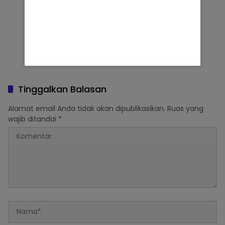
Tinggalkan Balasan
Alamat email Anda tidak akan dipublikasikan.
Ruas yang
wajib ditandai
*