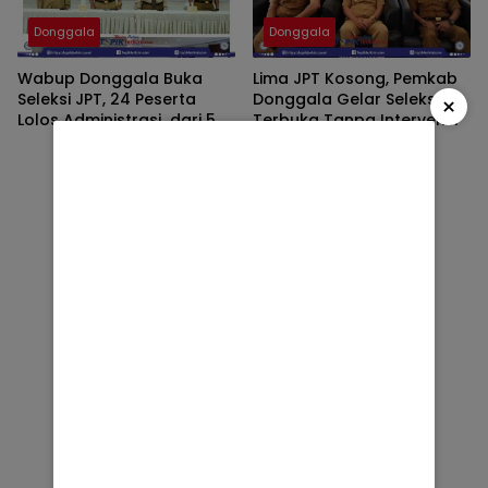
Donggala
Donggala
Wabup Donggala Buka
Lima JPT Kosong, Pemkab
Seleksi JPT, 24 Peserta
Donggala Gelar Seleksi
×
Lolos Administrasi dari 5
Terbuka Tanpa Intervensi
OPD