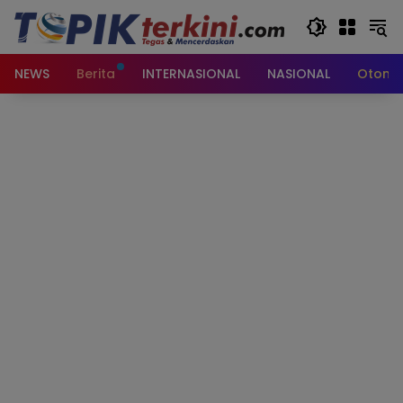
Langsung
ke
konten
NEWS
Berita
INTERNASIONAL
NASIONAL
Otomot