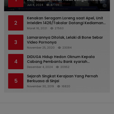
Dari Dinas Kepolisian
Juli 8, 2024
47739
Kenakan Seragam Loreng saat Apel, Unit
2
Inteldim 1426/Takalar Datangi Kediaman
Kasatpol PP
Maret 16, 2021
27563
Lamarannya Ditolak, Lelaki di Bone Sebar
3
Video Pornonya
November 25, 2020
23084
DIDUGA Hidup Hedon Oknum Kepala
4
Cabang Pembantu Bank syariah
Indonesia Unit Hasan Basri di Banjarmasin
Desember 4, 2024
20952
Tipu Nasabah Prioritasnya Hingga
Milyaran Rupiah dan Bilyet Giro Tidak
Sejarah Singkat Kerajaan Yang Pernah
5
Terdaftar, OJK Kalsel : Bertemu Tanggal 11
Berkuasa di Sinjai
November 30, 2019
16820