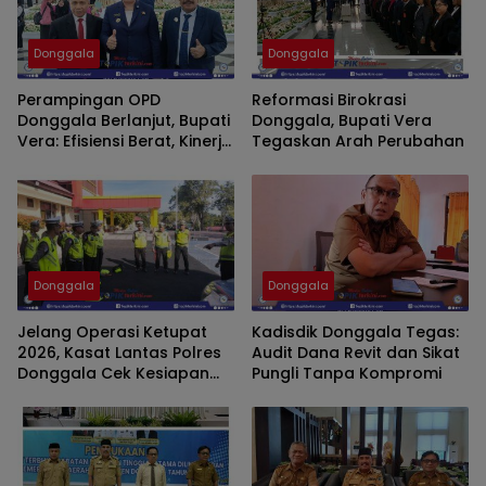
Donggala
Donggala
Perampingan OPD
Reformasi Birokrasi
Donggala Berlanjut, Bupati
Donggala, Bupati Vera
Vera: Efisiensi Berat, Kinerja
Tegaskan Arah Perubahan
Harus Maksimal
Donggala
Donggala
Jelang Operasi Ketupat
Kadisdik Donggala Tegas:
2026, Kasat Lantas Polres
Audit Dana Revit dan Sikat
Donggala Cek Kesiapan
Pungli Tanpa Kompromi
Personel. ​