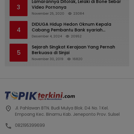
Lamarannya Ditolak, Lelaki di Bone Sebar
3
Video Pornonya
November 25, 2020
23084
DIDUGA Hidup Hedon Oknum Kepala
4
Cabang Pembantu Bank syariah
Indonesia Unit Hasan Basri di Banjarmasin
Desember 4, 2024
20952
Tipu Nasabah Prioritasnya Hingga
Milyaran Rupiah dan Bilyet Giro Tidak
Sejarah Singkat Kerajaan Yang Pernah
5
Terdaftar, OJK Kalsel : Bertemu Tanggal 11
Berkuasa di Sinjai
November 30, 2019
16820
Jl. Pahlawan BTN. Budi Mulya Blok. D4 No. 1 Kel.
Empoang Kec. Binamu Kab. Jeneponto Prov. Sulsel
082195399699