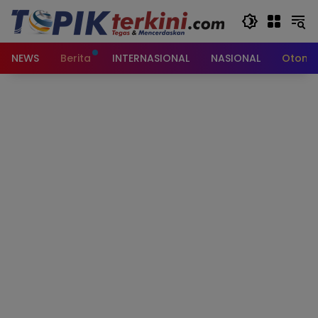
Langsung
ke
konten
NEWS
Berita
INTERNASIONAL
NASIONAL
Otomot