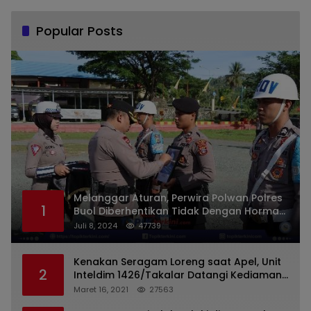
Popular Posts
Melanggar Aturan, Perwira Polwan Polres
1
Buol Diberhentikan Tidak Dengan Hormat
Dari Dinas Kepolisian
Juli 8, 2024
47739
Kenakan Seragam Loreng saat Apel, Unit
2
Inteldim 1426/Takalar Datangi Kediaman
Kasatpol PP
Maret 16, 2021
27563