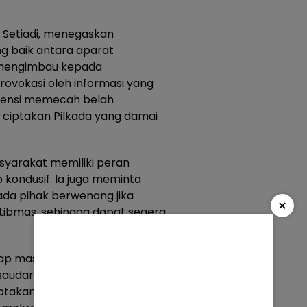
 Setiadi, menegaskan
g baik antara aparat
 mengimbau kepada
ovokasi oleh informasi yang
otensi memecah belah
 ciptakan Pilkada yang damai
arakat memiliki peran
 kondusif. Ia juga meminta
da pihak berwenang jika
×
ibmas, sehingga dapat segera
harap masyarakat tetap menjaga
udaraan menjelang Pilkada.
iptakan suasana yang damai