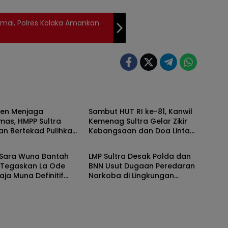
Damai, Polres Kolaka Amankan
ESI TENGGARA
SULAWESI TENGGARA
en Menjaga
Sambut HUT RI ke-81, Kanwil
mas, HMPP Sultra
Kemenag Sultra Gelar Zikir
an Bertekad Pulihkan
Kebangsaan dan Doa Lintas
ESI TENGGARA
SULAWESI TENGGARA
dan Kemitraan dengan
Iman Gaungkan Persatuan
ian
Sara Wuna Bantah
LMP Sultra Desak Polda dan
, Tegaskan La Ode
BNN Usut Dugaan Peredaran
aja Muna Definitif
Narkoba di Lingkungan
ah Secara Adat
Tambang PT GMS Laonti
Konsel