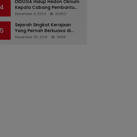
DIDUGA Hidup Hedon Oknum
4
Kepala Cabang Pembantu
Bank syariah Indonesia Unit
Desember 4, 2024
20952
Hasan Basri di Banjarmasin
Tipu Nasabah Prioritasnya
Sejarah Singkat Kerajaan
5
Hingga Milyaran Rupiah dan
Yang Pernah Berkuasa di
Bilyet Giro Tidak Terdaftar,
Sinjai
November 30, 2019
16818
OJK Kalsel : Bertemu Tanggal
11