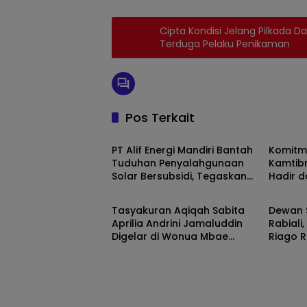
Cipta Kondisi Jelang Pilkada 
Terduga Pelaku Penikaman
Pos Terkait
SULAWESI TENGGARA
SULAW
PT Alif Energi Mandiri Bantah
Komitm
Tuduhan Penyalahgunaan
Kamtib
Solar Bersubsidi, Tegaskan
Hadir d
SULAWESI TENGGARA
SULAW
Operasional Sesuai Regulasi
Citra 
Kepolis
Tasyakuran Aqiqah Sabita
Dewan 
Aprilia Andrini Jamaluddin
Rabiali
Digelar di Wonua Mbae
Riago R
Konawe Berlangsung
yang S
khidmat