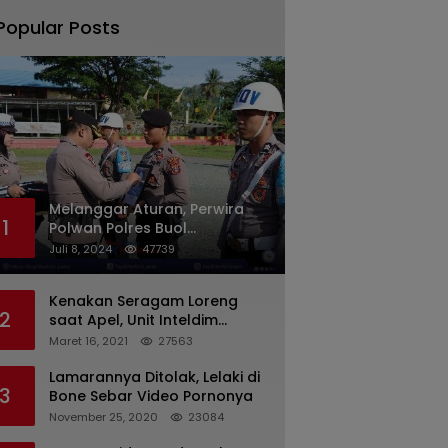
Popular Posts
Melanggar Aturan, Perwira
1
Polwan Polres Buol
Diberhentikan Tidak Dengan
Juli 8, 2024
47739
Hormat Dari Dinas Kepolisian
Kenakan Seragam Loreng
2
saat Apel, Unit Inteldim
1426/Takalar Datangi
Maret 16, 2021
27563
Kediaman Kasatpol PP
Lamarannya Ditolak, Lelaki di
3
Bone Sebar Video Pornonya
November 25, 2020
23084