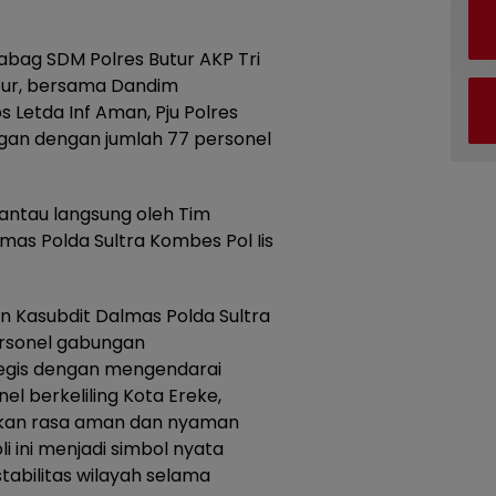
.
Kabag SDM Polres Butur AKP Tri
tur, bersama Dandim
s Letda Inf Aman, Pju Polres
ngan dengan jumlah 77 personel
pantau langsung oleh Tim
umas Polda Sultra Kombes Pol Iis
n Kasubdit Dalmas Polda Sultra
personel gabungan
tegis dengan mengendarai
el berkeliling Kota Ereke,
ikan rasa aman dan nyaman
li ini menjadi simbol nyata
tabilitas wilayah selama