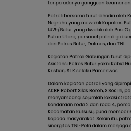
tanpa adanya gangguan keamanan
Patroli bersama turut dihadiri oleh 
Nugroho yang mewakili Kapolres Bu
1429/Butur yang diwakili oleh Pasi Op
Buton Utara, personel patroli gabu
dari Polres Butur, Dalmas, dan TNI.
Kegiatan Patroli Gabungan turut di
Asistensi Polres Butur yakni Kabid H
Kristian, S.I.K selaku Pamenwas.
Dalam kegiatan patroli yang dipimpi
AKBP Robert Silas Boroh, S.Sos ini, 
menyambangi sejumlah lokasi stra
kendaraan roda 2 dan roda 4, person
Kecamatan Kulisusu, guna member
kepada masyarakat. Selain itu, patro
sinergitas TNI-Polri dalam menjaga s