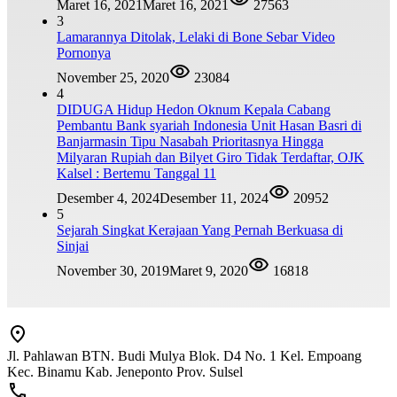
Maret 16, 2021
Maret 16, 2021
27563
3
Lamarannya Ditolak, Lelaki di Bone Sebar Video
Pornonya
November 25, 2020
23084
4
DIDUGA Hidup Hedon Oknum Kepala Cabang
Pembantu Bank syariah Indonesia Unit Hasan Basri di
Banjarmasin Tipu Nasabah Prioritasnya Hingga
Milyaran Rupiah dan Bilyet Giro Tidak Terdaftar, OJK
Kalsel : Bertemu Tanggal 11
Desember 4, 2024
Desember 11, 2024
20952
5
Sejarah Singkat Kerajaan Yang Pernah Berkuasa di
Sinjai
November 30, 2019
Maret 9, 2020
16818
Jl. Pahlawan BTN. Budi Mulya Blok. D4 No. 1 Kel. Empoang
Kec. Binamu Kab. Jeneponto Prov. Sulsel