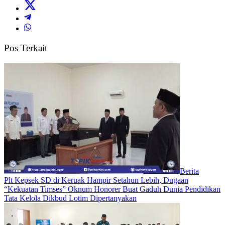
Pos Terkait
Berita
Plt Kepsek SD di Keruak Hampir Setahun Lebih, Dugaan
“Kekuatan Timses” Oknum Honorer Buat Gaduh Dunia Pendidikan
Tata Kelola Dikbud Lotim Dipertanyakan