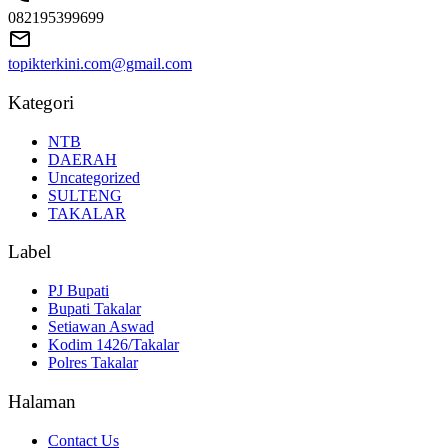
082195399699
topikterkini.com@gmail.com
Kategori
NTB
DAERAH
Uncategorized
SULTENG
TAKALAR
Label
PJ Bupati
Bupati Takalar
Setiawan Aswad
Kodim 1426/Takalar
Polres Takalar
Halaman
Contact Us