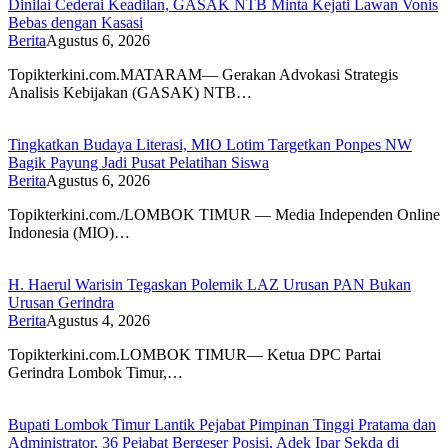
Dinilai Cederai Keadilan, GASAK NTB Minta Kejati Lawan Vonis
Bebas dengan Kasasi
Berita
Agustus 6, 2026
Topikterkini.com.MATARAM— Gerakan Advokasi Strategis
Analisis Kebijakan (GASAK) NTB…
Tingkatkan Budaya Literasi, MIO Lotim Targetkan Ponpes NW
Bagik Payung Jadi Pusat Pelatihan Siswa
Berita
Agustus 6, 2026
Topikterkini.com./LOMBOK TIMUR — Media Independen Online
Indonesia (MIO)…
H. Haerul Warisin Tegaskan Polemik LAZ Urusan PAN Bukan
Urusan Gerindra
Berita
Agustus 4, 2026
Topikterkini.com.LOMBOK TIMUR— Ketua DPC Partai
Gerindra Lombok Timur,…
Bupati Lombok Timur Lantik Pejabat Pimpinan Tinggi Pratama dan
Administrator, 36 Pejabat Bergeser Posisi, Adek Ipar Sekda di