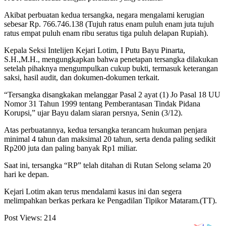
Akibat perbuatan kedua tersangka, negara mengalami kerugian
sebesar Rp. 766.746.138 (Tujuh ratus enam puluh enam juta tujuh
ratus empat puluh enam ribu seratus tiga puluh delapan Rupiah).
Kepala Seksi Intelijen Kejari Lotim, I Putu Bayu Pinarta,
S.H.,M.H., mengungkapkan bahwa penetapan tersangka dilakukan
setelah pihaknya mengumpulkan cukup bukti, termasuk keterangan
saksi, hasil audit, dan dokumen-dokumen terkait.
“Tersangka disangkakan melanggar Pasal 2 ayat (1) Jo Pasal 18 UU
Nomor 31 Tahun 1999 tentang Pemberantasan Tindak Pidana
Korupsi,” ujar Bayu dalam siaran persnya, Senin (3/12).
Atas perbuatannya, kedua tersangka terancam hukuman penjara
minimal 4 tahun dan maksimal 20 tahun, serta denda paling sedikit
Rp200 juta dan paling banyak Rp1 miliar.
Saat ini, tersangka “RP” telah ditahan di Rutan Selong selama 20
hari ke depan.
Kejari Lotim akan terus mendalami kasus ini dan segera
melimpahkan berkas perkara ke Pengadilan Tipikor Mataram.(TT).
Post Views:
214