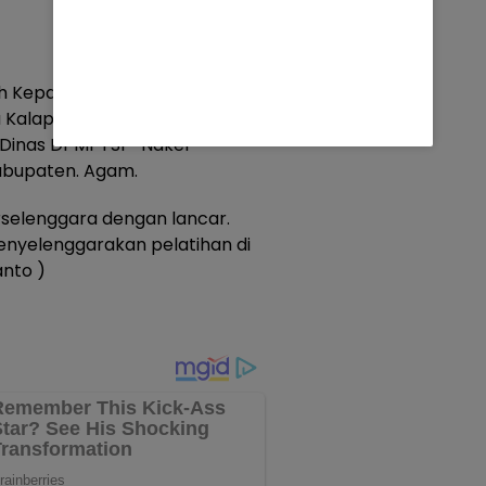
 Kepala Lapas Kelas IIB Lubuk
Kalapas Kelas IIB Lubuk Basung
 Dinas DPMPTSP-Naker
abupaten. Agam.
erselenggara dengan lancar.
nyelenggarakan pelatihan di
anto )