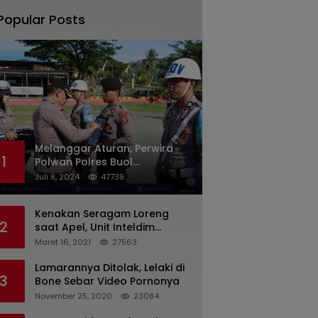
Popular Posts
Melanggar Aturan, Perwira
1
Polwan Polres Buol
Diberhentikan Tidak Dengan
Juli 8, 2024
47739
Hormat Dari Dinas Kepolisian
Kenakan Seragam Loreng
2
saat Apel, Unit Inteldim
1426/Takalar Datangi
Maret 16, 2021
27563
Kediaman Kasatpol PP
Lamarannya Ditolak, Lelaki di
3
Bone Sebar Video Pornonya
November 25, 2020
23084