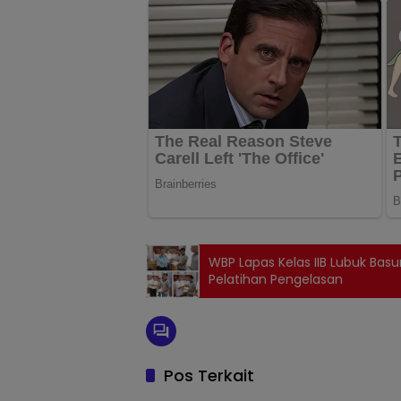
WBP Lapas Kelas IIB Lubuk Bas
Pelatihan Pengelasan
Pos Terkait