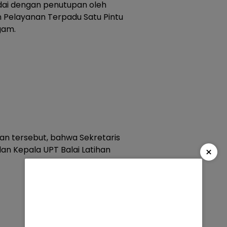
ndai dengan penutupan oleh
 Pelayanan Terpadu Satu Pintu
gam.
an tersebut, bahwa Sekretaris
an Kepala UPT Balai Latihan
×