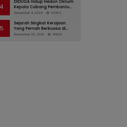
DIDUGA Hidup Hedon Oknum
4
Kepala Cabang Pembantu
Bank syariah Indonesia Unit
Desember 4, 2024
20952
Hasan Basri di Banjarmasin
Tipu Nasabah Prioritasnya
Sejarah Singkat Kerajaan
5
Hingga Milyaran Rupiah dan
Yang Pernah Berkuasa di
Bilyet Giro Tidak Terdaftar,
Sinjai
November 30, 2019
16820
OJK Kalsel : Bertemu Tanggal
11