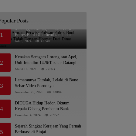
Popular Posts
Melanggar Aturan, Perwira Polwan
1
Polres Buol Diberhentikan Tidak
Dengan Hormat Dari Dinas Kepolisian
Juli 8, 2024
47740
Kenakan Seragam Loreng saat Apel,
2
Unit Inteldim 1426/Takalar Datangi
Kediaman Kasatpol PP
Maret 16, 2021
27563
Lamarannya Ditolak, Lelaki di Bone
3
Sebar Video Pornonya
November 25, 2020
23084
DIDUGA Hidup Hedon Oknum
4
Kepala Cabang Pembantu Bank
syariah Indonesia Unit Hasan Basri di
Desember 4, 2024
20952
Banjarmasin Tipu Nasabah
Prioritasnya Hingga Milyaran Rupiah
Sejarah Singkat Kerajaan Yang Pernah
5
dan Bilyet Giro Tidak Terdaftar, OJK
Berkuasa di Sinjai