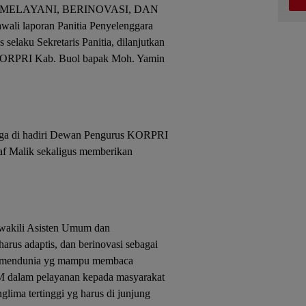
PRI MELAYANI, BERINOVASI, DAN
laporan Panitia Penyelenggara
selaku Sekretaris Panitia, dilanjutkan
KORPRI Kab. Buol bapak Moh. Yamin
a di hadiri Dewan Pengurus KORPRI
af Malik sekaligus memberikan
iwakili Asisten Umum dan
us adaptis, dan berinovasi sebagai
g mendunia yg mampu membaca
 dalam pelayanan kepada masyarakat
lima tertinggi yg harus di junjung