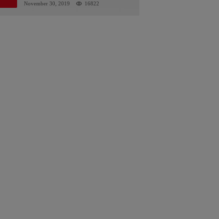
Kalsel : Bertemu Tanggal 11
November 30, 2019
16822