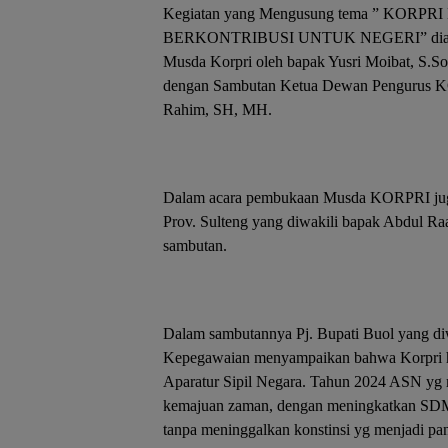
Kegiatan yang Mengusung tema ” KOR
BERKONTRIBUSI UNTUK NEGERI” diawali 
Musda Korpri oleh bapak Yusri Moibat, S.Sos 
dengan Sambutan Ketua Dewan Pengurus 
Rahim, SH, MH.
Dalam acara pembukaan Musda KORPRI jug
Prov. Sulteng yang diwakili bapak Abdul Ra
sambutan.
Dalam sambutannya Pj. Bupati Buol yang d
Kepegawaian menyampaikan bahwa Korpri har
Aparatur Sipil Negara. Tahun 2024 ASN y
kemajuan zaman, dengan meningkatkan SDM
tanpa meninggalkan konstinsi yg menjadi pang