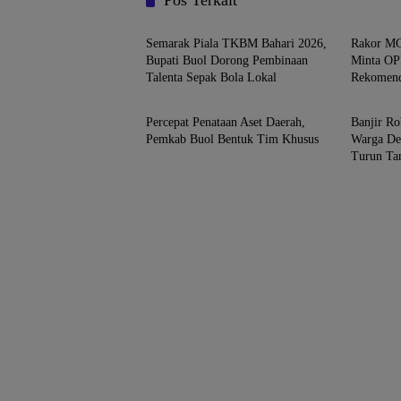
Pos Terkait
BUOL
BUOL
Semarak Piala TKBM Bahari 2026,
Rakor MC
Bupati Buol Dorong Pembinaan
Minta OPD
Talenta Sepak Bola Lokal
Rekomend
BUOL
BUOL
Percepat Penataan Aset Daerah,
Banjir R
Pemkab Buol Bentuk Tim Khusus
Warga De
Turun Ta