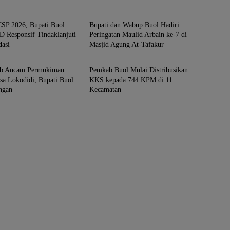
BUOL
SP 2026, Bupati Buol
Bupati dan Wabup Buol Hadiri
 Responsif Tindaklanjuti
Peringatan Maulid Arbain ke-7 di
asi
Masjid Agung At-Tafakur
BUOL
ob Ancam Permukiman
Pemkab Buol Mulai Distribusikan
sa Lokodidi, Bupati Buol
KKS kepada 744 KPM di 11
ngan
Kecamatan