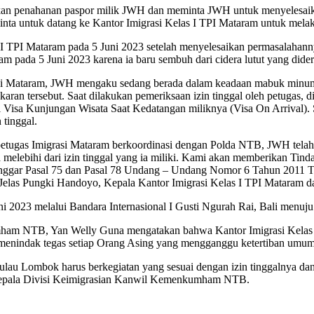
ukan penahanan paspor milik JWH dan meminta JWH untuk menyelesaik
ta untuk datang ke Kantor Imigrasi Kelas I TPI Mataram untuk melaku
s I TPI Mataram pada 5 Juni 2023 setelah menyelesaikan permasalaha
m pada 5 Juni 2023 karena ia baru sembuh dari cidera lutut yang dider
igrasi Mataram, JWH mengaku sedang berada dalam keadaan mabuk minu
akaran tersebut. Saat dilakukan pemeriksaan izin tinggal oleh petugas,
 Visa Kunjungan Wisata Saat Kedatangan miliknya (Visa On Arrival). Sa
 tinggal.
n petugas Imigrasi Mataram berkoordinasi dengan Polda NTB, JWH tel
 melebihi dari izin tinggal yang ia miliki. Kami akan memberikan Tind
nggar Pasal 75 dan Pasal 78 Undang – Undang Nomor 6 Tahun 2011 Ten
Jelas Pungki Handoyo, Kepala Kantor Imigrasi Kelas I TPI Mataram d
 2023 melalui Bandara Internasional I Gusti Ngurah Rai, Bali menuju
ham NTB, Yan Welly Guna mengatakan bahwa Kantor Imigrasi Kelas 
k menindak tegas setiap Orang Asing yang mengganggu ketertiban umu
Pulau Lombok harus berkegiatan yang sesuai dengan izin tinggalnya d
 Kepala Divisi Keimigrasian Kanwil Kemenkumham NTB.