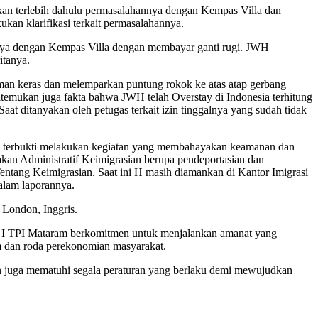
an terlebih dahulu permasalahannya dengan Kempas Villa dan
kan klarifikasi terkait permasalahannya.
nnya dengan Kempas Villa dengan membayar ganti rugi. JWH
itanya.
man keras dan melemparkan puntung rokok ke atas atap gerbang
 ditemukan juga fakta bahwa JWH telah Overstay di Indonesia terhitung
at ditanyakan oleh petugas terkait izin tinggalnya yang sudah tidak
ah terbukti melakukan kegiatan yang membahayakan keamanan dan
akan Administratif Keimigrasian berupa pendeportasian dan
tang Keimigrasian. Saat ini H masih diamankan di Kantor Imigrasi
alam laporannya.
 London, Inggris.
I TPI Mataram berkomitmen untuk menjalankan amanat yang
m dan roda perekonomian masyarakat.
an juga mematuhi segala peraturan yang berlaku demi mewujudkan