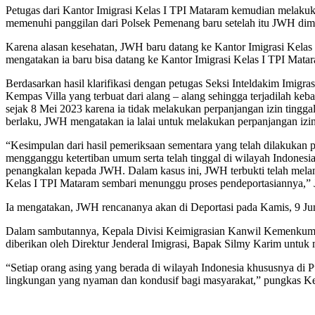
Petugas dari Kantor Imigrasi Kelas I TPI Mataram kemudian melak
memenuhi panggilan dari Polsek Pemenang baru setelah itu JWH dimin
Karena alasan kesehatan, JWH baru datang ke Kantor Imigrasi Kela
mengatakan ia baru bisa datang ke Kantor Imigrasi Kelas I TPI Matara
Berdasarkan hasil klarifikasi dengan petugas Seksi Inteldakim Im
Kempas Villa yang terbuat dari alang – alang sehingga terjadilah keb
sejak 8 Mei 2023 karena ia tidak melakukan perpanjangan izin tinggal
berlaku, JWH mengatakan ia lalai untuk melakukan perpanjangan izin
“Kesimpulan dari hasil pemeriksaan sementara yang telah dilakuka
mengganggu ketertiban umum serta telah tinggal di wilayah Indonesia
penangkalan kepada JWH. Dalam kasus ini, JWH terbukti telah mela
Kelas I TPI Mataram sembari menunggu proses pendeportasiannya,” 
Ia mengatakan, JWH rencananya akan di Deportasi pada Kamis, 9 Juni
Dalam sambutannya, Kepala Divisi Keimigrasian Kanwil Kemenkum
diberikan oleh Direktur Jenderal Imigrasi, Bapak Silmy Karim untu
“Setiap orang asing yang berada di wilayah Indonesia khususnya di 
lingkungan yang nyaman dan kondusif bagi masyarakat,” pungkas