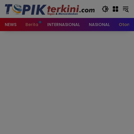
Langsung
ke
konten
NEWS
Berita
INTERNASIONAL
NASIONAL
Otomot