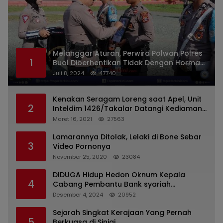
Melanggar Aturan, Perwira Polwan Polres
1
Buol Diberhentikan Tidak Dengan Hormat
Dari Dinas Kepolisian
Juli 8, 2024
47740
Kenakan Seragam Loreng saat Apel, Unit
2
Inteldim 1426/Takalar Datangi Kediaman
Kasatpol PP
Maret 16, 2021
27563
Lamarannya Ditolak, Lelaki di Bone Sebar
3
Video Pornonya
November 25, 2020
23084
DIDUGA Hidup Hedon Oknum Kepala
4
Cabang Pembantu Bank syariah
Indonesia Unit Hasan Basri di Banjarmasin
Desember 4, 2024
20952
Tipu Nasabah Prioritasnya Hingga
Milyaran Rupiah dan Bilyet Giro Tidak
Sejarah Singkat Kerajaan Yang Pernah
5
Terdaftar, OJK Kalsel : Bertemu Tanggal 11
Berkuasa di Sinjai