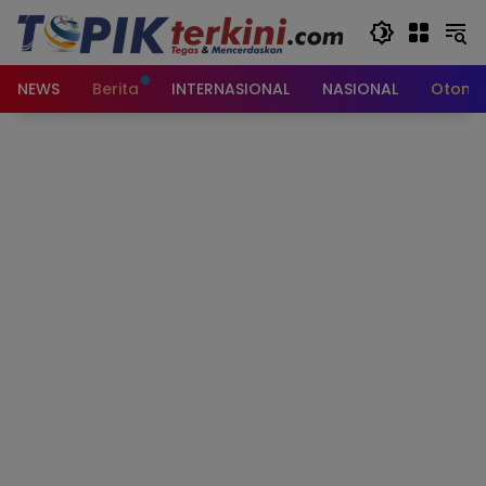
Langsung
ke
konten
NEWS
Berita
INTERNASIONAL
NASIONAL
Otomot