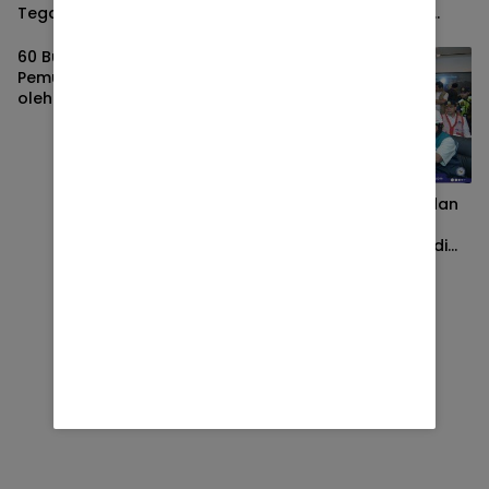
Tegap dalam Pengabdian
Indari hilang, 13 Tahun
kasus pengeroyokan Tidak
ada kepastian Hukum
60 Bus Angkut 2.992
Pemudik Gratis dilepas
oleh Forkopimda Kota
Tangerang di Terminal
Poris Plawad
BANTEN
Menhub, Kakorlantas dan
Dirut PT Jasa Raharja
Tinjau Kesiapan Mudik di
Pelabuhan Merak