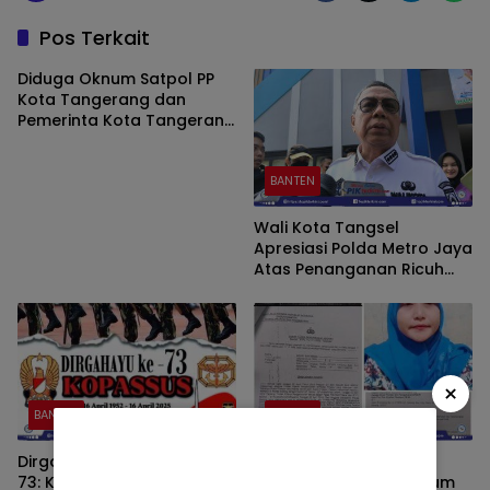
Pos Terkait
Diduga Oknum Satpol PP
Kota Tangerang dan
Pemerinta Kota Tangerang
Bermain”,Terkait Bangunan
Tersebut.
BANTEN
Wali Kota Tangsel
Apresiasi Polda Metro Jaya
Atas Penanganan Ricuh
Lahan Parkir RSU Pamulang
×
BANTEN
BANTEN
Dirgahayu Kopassus ke-
Diduga penyidik polres
73: Ksatria Tanah Air,
serang sampaikan visum