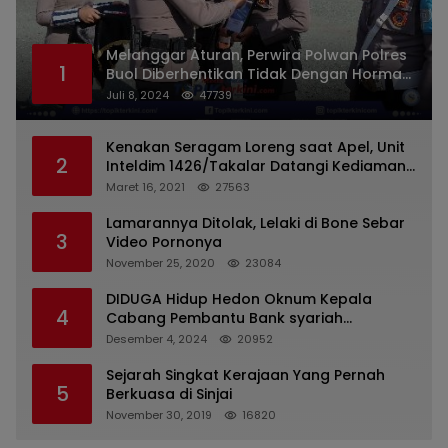
Melanggar Aturan, Perwira Polwan Polres
1
Buol Diberhentikan Tidak Dengan Hormat
Dari Dinas Kepolisian
Juli 8, 2024
47739
Kenakan Seragam Loreng saat Apel, Unit
2
Inteldim 1426/Takalar Datangi Kediaman
Kasatpol PP
Maret 16, 2021
27563
Lamarannya Ditolak, Lelaki di Bone Sebar
3
Video Pornonya
November 25, 2020
23084
DIDUGA Hidup Hedon Oknum Kepala
4
Cabang Pembantu Bank syariah
Indonesia Unit Hasan Basri di Banjarmasin
Desember 4, 2024
20952
Tipu Nasabah Prioritasnya Hingga
Milyaran Rupiah dan Bilyet Giro Tidak
Sejarah Singkat Kerajaan Yang Pernah
5
Terdaftar, OJK Kalsel : Bertemu Tanggal 11
Berkuasa di Sinjai
November 30, 2019
16820