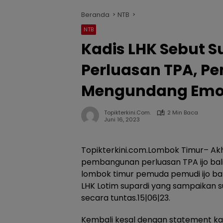
Beranda
NTB
NTB
Kadis LHK Sebut S
Perluasan TPA, Pem
Mengundang Emo
Topikterkini.com.
2 Min Baca
Juni 16, 2023
Topikterkini.com.Lombok Timur– Akhi
pembangunan perluasan TPA ijo balit
lombok timur pemuda pemudi ijo bal
LHK Lotim supardi yang sampaikan s
secara tuntas.15|06|23.
Kembali kesal dengan statement k