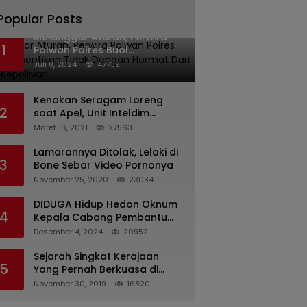
Popular Posts
Melanggar Aturan, Perwira
1
Polwan Polres Buol
Diberhentikan Tidak Dengan
Juli 8, 2024
47739
Hormat Dari Dinas Kepolisian
Kenakan Seragam Loreng
2
saat Apel, Unit Inteldim
1426/Takalar Datangi
Maret 16, 2021
27563
Kediaman Kasatpol PP
Lamarannya Ditolak, Lelaki di
3
Bone Sebar Video Pornonya
November 25, 2020
23084
DIDUGA Hidup Hedon Oknum
4
Kepala Cabang Pembantu
Bank syariah Indonesia Unit
Desember 4, 2024
20952
Hasan Basri di Banjarmasin
Tipu Nasabah Prioritasnya
Sejarah Singkat Kerajaan
5
Hingga Milyaran Rupiah dan
Yang Pernah Berkuasa di
Bilyet Giro Tidak Terdaftar,
Sinjai
November 30, 2019
16820
OJK Kalsel : Bertemu Tanggal