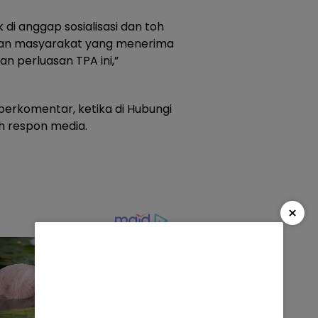
 di anggap sosialisasi dan toh
ngan masyarakat yang menerima
 perluasan TPA ini,”
erkomentar, ketika di Hubungi
ah respon media.
×