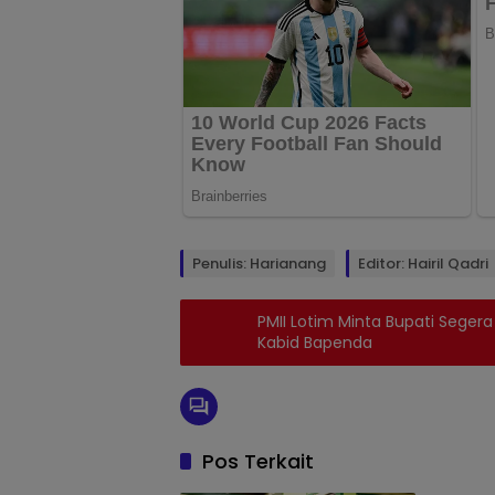
Penulis: Harianang
Editor: Hairil Qadri
PMII Lotim Minta Bupati Seger
Kabid Bapenda
Pos Terkait
Berita