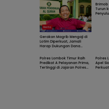
Brimob 
Turun k
Penyul
dan Lat
Benten
Berita
Gerakan Magrib Mengaji di
Lotim Diperkuat, Jamali
Harap Dukungan Dana
Berita
Berita
Aspirasi DPRD
Polres Lombok Timur Raih
Polres 
Predikat A Pelayanan Prima,
Apel S
Tertinggi di Jajaran Polres
Perkua
Polda NTB
Ke-81 R
Kapolri