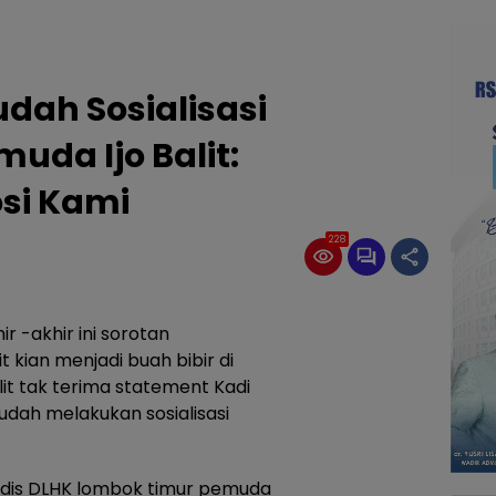
udah Sosialisasi
uda Ijo Balit:
si Kami
228
r -akhir ini sorotan
 kian menjadi buah bibir di
it tak terima statement Kadi
udah melakukan sosialisasi
adis DLHK lombok timur pemuda