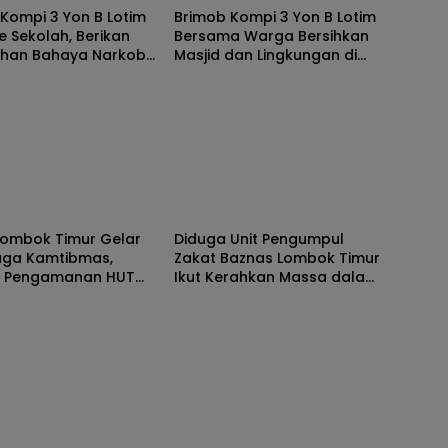
Kompi 3 Yon B Lotim
Brimob Kompi 3 Yon B Lotim
e Sekolah, Berikan
Bersama Warga Bersihkan
uhan Bahaya Narkoba
Masjid dan Lingkungan di
ih SAR Siswa SMK NW
Desa Songak
g
Berita
Lombok Timur Gelar
Diduga Unit Pengumpul
iaga Kamtibmas,
Zakat Baznas Lombok Timur
t Pengamanan HUT
Ikut Kerahkan Massa dalam
I dan Kunjungan
Aksi Solidaritas di Polres