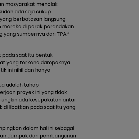
, dan masyarakat menolak
sudah ada saja cukup
yang berbatasan langsung
n mereka di porak porandakan
ing yang sumbernya dari TPA,”
 pada saat itu bentuk
kat yang terkena dampaknya
k ini nihil dan hanya
ua adalah tahap
jaan proyek ini yang tidak
mungkin ada kesepakatan antar
 di libatkan pada saat itu yang
pingkan dalam hal ini sebagai
ngan dampak dari pembangunan