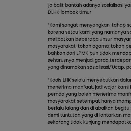
ijo balit bantah adanya sosialisasi y
DLHK lombok timur
“Kami sangat menyangkan, tahap sosi
karena setau kami yang namanya sos
melibatkan beberapa unsur masyara
masyarakat, tokoh agama, tokoh 
bahkan dari LPMK pun tidak menda
seharusnya menjadi garda terdepan
yang dinamakan sosialisasi,”Ucap, p
“Kadis LHK selalu menyebutkan dala
menerima manfaat, jadi wajar kami
pemda yang boleh menerima manfa
masyarakat setempat hanya mampu
berlalu lalang dan di abaikan begitu
demi tuntutan yang di lontarkan mas
sekarang tidak kunjung mendapatka