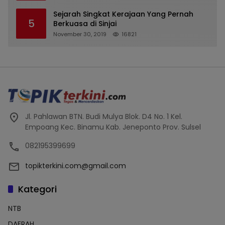
Tipu Nasabah Prioritasnya Hingga
Milyaran Rupiah dan Bilyet Giro Tidak
Sejarah Singkat Kerajaan Yang Pernah
5
Terdaftar, OJK Kalsel : Bertemu Tanggal 11
Berkuasa di Sinjai
November 30, 2019
16821
Jl. Pahlawan BTN. Budi Mulya Blok. D4 No. 1 Kel.
Empoang Kec. Binamu Kab. Jeneponto Prov. Sulsel
082195399699
topikterkini.com@gmail.com
Kategori
NTB
DAERAH