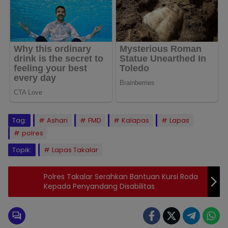
Tag:
Ashari
FMD
Kalapas
Lapas
polres
Topik:
Lapas Takalar
Polres Takalar Serahkan Bantuan Kursi Roda
Kepada Penyandang Disabilitas