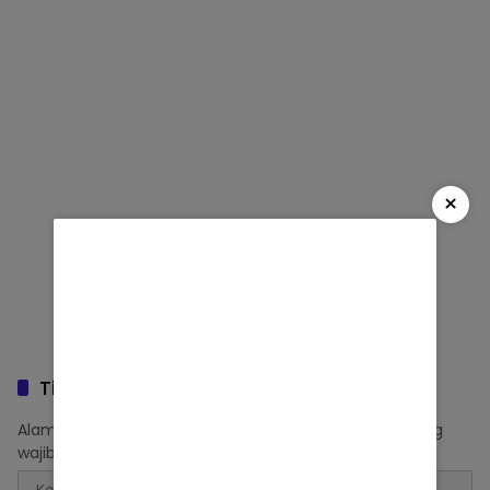
×
Tinggalkan Balasan
Alamat email Anda tidak akan dipublikasikan.
Ruas yang
wajib ditandai
*