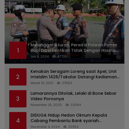
Melanggar Aturan, Perwira Polwan Polres
1
Buol Diberhentikan Tidak Dengan Hormat
Dari Dinas Kepolisian
Juli 8, 2024
47739
Kenakan Seragam Loreng saat Apel, Unit
2
Inteldim 1426/Takalar Datangi Kediaman
Kasatpol PP
Maret 16, 2021
27563
Lamarannya Ditolak, Lelaki di Bone Sebar
3
Video Pornonya
November 25, 2020
23084
DIDUGA Hidup Hedon Oknum Kepala
4
Cabang Pembantu Bank syariah
Indonesia Unit Hasan Basri di Banjarmasin
Desember 4, 2024
20952