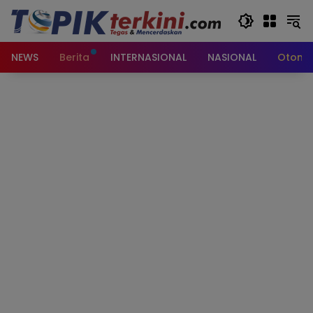
Langsung
ke
konten
NEWS
Berita
INTERNASIONAL
NASIONAL
Otomot