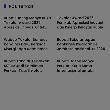
Pos Terkait
TAKALAR
TAKALAR
Bupati Daeng Manye Buka
Takalar Award 2026:
Takalar Award 2026,
Pemkab Apresiasi Inovasi
Apresiasi Inovasi untuk
dan Kinerja Pelayan Publik
TAKALAR
TAKALAR
Percepatan Pelayanan
Publik
Wabup Takalar Sambut
Bupati Takalar Lepas
Kapolres Baru, Perkuat
Kontingen Kwarcab ke
Sinergi Jaga Kamtibmas
Jambore Nasional XII 2026
TAKALAR
TAKALAR
Bupati Takalar Tegaskan
Bupati Daeng Manye
SKTJM Jadi Komitmen
Perkuat Kerja Sama
Perkuat Tata Kelola
Internasional untuk
Keuangan Desa
Wujudkan Sekolah
Berbahasa Inggris di
Takalar