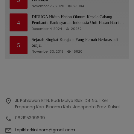
November 25, 2020
23084
DIDUGA Hidup Hedon Oknum Kepala Cabang
4
Pembantu Bank syariah Indonesia Unit Hasan Basri di
Banjarmasin Tipu Nasabah Prioritasnya Hingga
Desember 4, 2024
20952
Milyaran Rupiah dan Bilyet Giro Tidak Terdaftar,
OJK Kalsel : Bertemu Tanggal 11
Sejarah Singkat Kerajaan Yang Pernah Berkuasa di
5
Sinjai
November 30, 2019
16820
Jl. Pahlawan BTN. Budi Mulya Blok. D4 No. 1 Kel.
Empoang Kec. Binamu Kab. Jeneponto Prov. Sulsel
082195399699
topikterkini.com@gmail.com