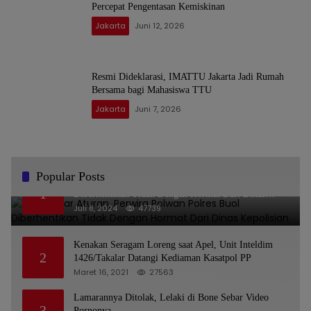
Percepat Pengentasan Kemiskinan
Jakarta
Juni 12, 2026
Resmi Dideklarasi, IMATTU Jakarta Jadi Rumah
Bersama bagi Mahasiswa TTU
Jakarta
Juni 7, 2026
Popular Posts
Melanggar Aturan, Perwira Polwan Polres Buol
1
Diberhentikan Tidak Dengan Hormat Dari Dinas
Kepolisian
Juli 8, 2024
47739
Kenakan Seragam Loreng saat Apel, Unit Inteldim
2
1426/Takalar Datangi Kediaman Kasatpol PP
Maret 16, 2021
27563
Lamarannya Ditolak, Lelaki di Bone Sebar Video
3
Pornonya