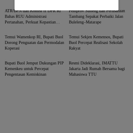
ATR/BPN dan Komisi II DPR RI
Pemprov Sulteng dan Perusahaan
Bahas RUU Administrasi
Tambang Sepakat Perbaiki Jalan
Pertanahan, Perkuat Kepastian
Buleleng–Matarape
Jakarta
Jakarta
Hukum
Temui Wamenkop RI, Bupati Buol
Temui Sekjen Kemensos, Bupati
Dorong Penguatan dan Permodalan
Buol Percepat Realisasi Sekolah
Koperasi
Rakyat
Jakarta
Jakarta
Bupati Buol Jemput Dukungan PIP
Resmi Dideklarasi, IMATTU
Kemenkeu untuk Percepat
Jakarta Jadi Rumah Bersama bagi
Pengentasan Kemiskinan
Mahasiswa TTU