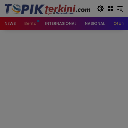
Langsung
ke
konten
NEWS
Berita
INTERNASIONAL
NASIONAL
Otomot