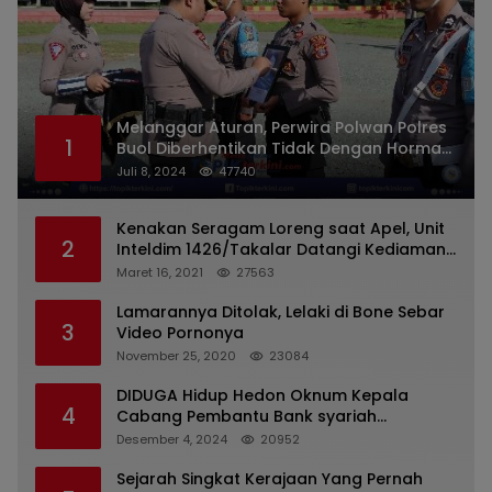
Melanggar Aturan, Perwira Polwan Polres
1
Buol Diberhentikan Tidak Dengan Hormat
Dari Dinas Kepolisian
Juli 8, 2024
47740
Kenakan Seragam Loreng saat Apel, Unit
2
Inteldim 1426/Takalar Datangi Kediaman
Kasatpol PP
Maret 16, 2021
27563
Lamarannya Ditolak, Lelaki di Bone Sebar
3
Video Pornonya
November 25, 2020
23084
DIDUGA Hidup Hedon Oknum Kepala
4
Cabang Pembantu Bank syariah
Indonesia Unit Hasan Basri di Banjarmasin
Desember 4, 2024
20952
Tipu Nasabah Prioritasnya Hingga
Milyaran Rupiah dan Bilyet Giro Tidak
Sejarah Singkat Kerajaan Yang Pernah