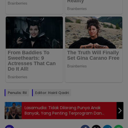
Penulis: Ril
Editor: Hairil Qadri
Lasamudia: Tidak Dilarang Punya Anak
Banyak, Yang Penting Terprogram Dan
Berkualiatas