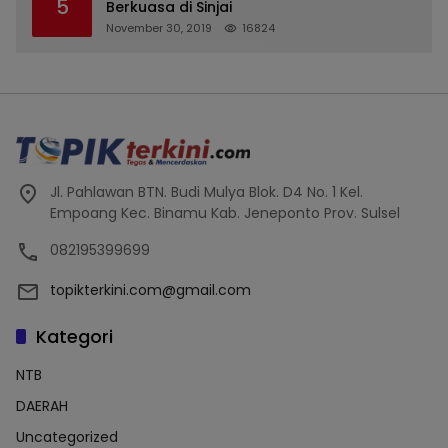
5
Terdaftar, OJK Kalsel : Bertemu Tanggal 11
Berkuasa di Sinjai
November 30, 2019
16824
Jl. Pahlawan BTN. Budi Mulya Blok. D4 No. 1 Kel.
Empoang Kec. Binamu Kab. Jeneponto Prov. Sulsel
082195399699
topikterkini.com@gmail.com
Kategori
NTB
DAERAH
Uncategorized