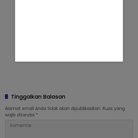
Tinggalkan Balasan
Alamat email Anda tidak akan dipublikasikan.
Ruas yang
wajib ditandai
*