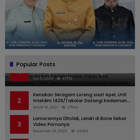
Popular Posts
Melanggar Aturan, Perwira Polwan Polres
1
Buol Diberhentikan Tidak Dengan Hormat
Dari Dinas Kepolisian
Juli 8, 2024
47739
Kenakan Seragam Loreng saat Apel, Unit
2
Inteldim 1426/Takalar Datangi Kediaman
Kasatpol PP
Maret 16, 2021
27563
Lamarannya Ditolak, Lelaki di Bone Sebar
3
Video Pornonya
November 25, 2020
23084