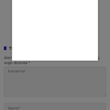
Tinggalkan Balasan
Alamat email Anda tidak akan dipublikasikan.
Ruas yang
wajib ditandai
*