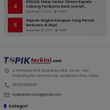
DIDUGA Hidup Hedon Oknum Kepala
4
Cabang Pembantu Bank syariah
Indonesia Unit Hasan Basri di Banjarmasin
Desember 4, 2024
20952
Tipu Nasabah Prioritasnya Hingga
Milyaran Rupiah dan Bilyet Giro Tidak
Sejarah Singkat Kerajaan Yang Pernah
5
Terdaftar, OJK Kalsel : Bertemu Tanggal 11
Berkuasa di Sinjai
November 30, 2019
16818
Jl. Pahlawan BTN. Budi Mulya Blok. D4 No. 1 Kel.
Empoang Kec. Binamu Kab. Jeneponto Prov. Sulsel
082195399699
topikterkini.com@gmail.com
Kategori