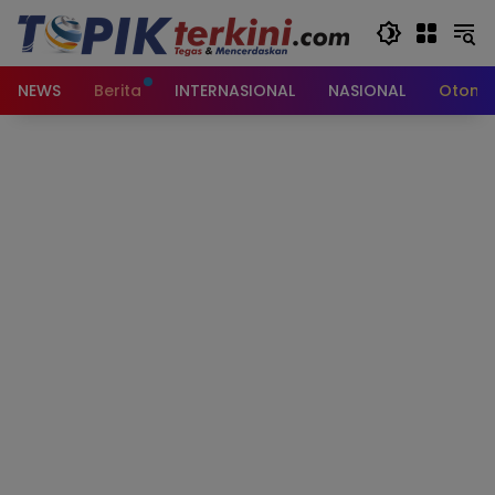
Langsung
ke
konten
NEWS
Berita
INTERNASIONAL
NASIONAL
Otomot