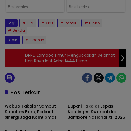
Tag:
DPT
KPU
Pemilu
Pleno
Sekda
Topik:
Daerah
DPRD Lombok Timur Mengucapkan Selamat
Hari Raya Idul Adha 1444 Hijrah
Pos Terkait
TAKALAR
TAKALAR
Wabup Takalar Sambut
Bupati Takalar Lepas
Kapolres Baru, Perkuat
Kontingen Kwarcab ke
Sinergi Jaga Kamtibmas
Jambore Nasional XII 2026
TAKALAR
TAKALAR