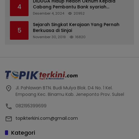
DIDUGA Hidup Hedon Oknum Kepala
4
Cabang Pembantu Bank syariah
Indonesia Unit Hasan Basri di Banjarmasin
Desember 4, 2024
20952
Tipu Nasabah Prioritasnya Hingga
Milyaran Rupiah dan Bilyet Giro Tidak
Sejarah Singkat Kerajaan Yang Pernah
5
Terdaftar, OJK Kalsel : Bertemu Tanggal 11
Berkuasa di Sinjai
November 30, 2019
16820
Jl. Pahlawan BTN. Budi Mulya Blok. D4 No. 1 Kel.
Empoang Kec. Binamu Kab. Jeneponto Prov. Sulsel
082195399699
topikterkini.com@gmail.com
Kategori