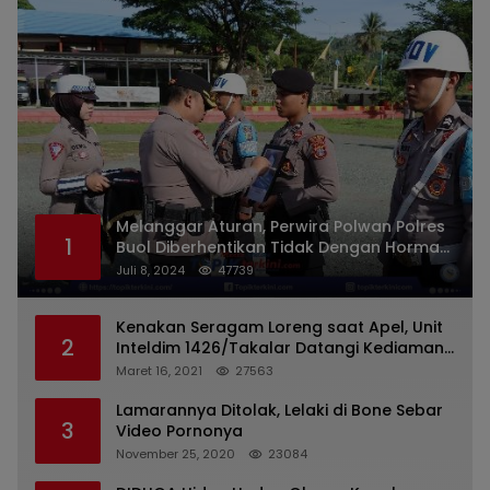
Melanggar Aturan, Perwira Polwan Polres
1
Buol Diberhentikan Tidak Dengan Hormat
Dari Dinas Kepolisian
Juli 8, 2024
47739
Kenakan Seragam Loreng saat Apel, Unit
2
Inteldim 1426/Takalar Datangi Kediaman
Kasatpol PP
Maret 16, 2021
27563
Lamarannya Ditolak, Lelaki di Bone Sebar
3
Video Pornonya
November 25, 2020
23084