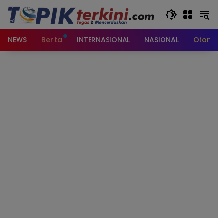
Langsung
ke
konten
NEWS
Berita
INTERNASIONAL
NASIONAL
Otomot