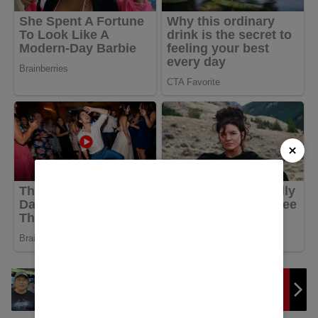
×
KSOP Kelas I Banjarmasin Laksanakan Ibadah
Qurban 1444 H dengan Memotong 19 Ekor
Sapi dan 7 Ekor Kambing