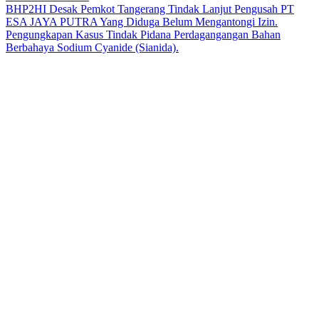
BHP2HI Desak Pemkot Tangerang Tindak Lanjut Pengusah PT
ESA JAYA PUTRA Yang Diduga Belum Mengantongi Izin.
Pengungkapan Kasus Tindak Pidana Perdagangangan Bahan
Berbahaya Sodium Cyanide (Sianida).