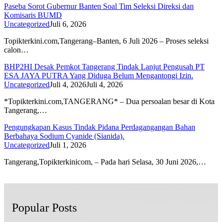
Paseba Sorot Gubernur Banten Soal Tim Seleksi Direksi dan
Komisaris BUMD
Uncategorized
Juli 6, 2026
Topikterkini.com,Tangerang–Banten, 6 Juli 2026 – Proses seleksi
calon…
BHP2HI Desak Pemkot Tangerang Tindak Lanjut Pengusah PT
ESA JAYA PUTRA Yang Diduga Belum Mengantongi Izin.
Uncategorized
Juli 4, 2026
Juli 4, 2026
*Topikterkini.com,TANGERANG* – Dua persoalan besar di Kota
Tangerang,…
Pengungkapan Kasus Tindak Pidana Perdagangangan Bahan
Berbahaya Sodium Cyanide (Sianida).
Uncategorized
Juli 1, 2026
Tangerang,Topikterkinicom, – Pada hari Selasa, 30 Juni 2026,…
Popular Posts