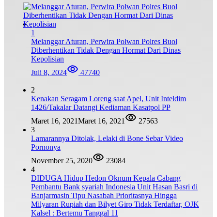
1
Melanggar Aturan, Perwira Polwan Polres Buol
Diberhentikan Tidak Dengan Hormat Dari Dinas
Kepolisian
Juli 8, 2024
47740
2
Kenakan Seragam Loreng saat Apel, Unit Inteldim
1426/Takalar Datangi Kediaman Kasatpol PP
Maret 16, 2021
Maret 16, 2021
27563
3
Lamarannya Ditolak, Lelaki di Bone Sebar Video
Pornonya
November 25, 2020
23084
4
DIDUGA Hidup Hedon Oknum Kepala Cabang
Pembantu Bank syariah Indonesia Unit Hasan Basri di
Banjarmasin Tipu Nasabah Prioritasnya Hingga
Milyaran Rupiah dan Bilyet Giro Tidak Terdaftar, OJK
Kalsel : Bertemu Tanggal 11