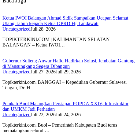
Baca Juga
Ketua IWOI Balangan Ahmad Sidik Sampaikan Ucapan Selamat
Ulang Tahun kepada Ketua DPRD Hj. Lindawati
Uncategorized
Juli 28, 2026
TOPIKTERKINI.COM | KALIMANTAN SELATAN
BALANGAN – Ketua IWOI…
Gubernur Sulteng Anwar Hafid Hadirkan Solusi, Jembatan Gantung
di Mansungkang Segera Dibangun
Uncategorized
Juli 27, 2026
Juli 29, 2026
Topikterkini.com.|BANGGAI – Kepedulian Gubernur Sulawesi
Tengah, Dr. H….
Pemkab Buol Matangkan Persiapan POPDA XXIV, Infrastruktur
dan UMKM Jadi Perhatian
Uncategorized
Juli 22, 2026
Juli 24, 2026
Topikterkini.com.|Buol – Pemerintah Kabupaten Buol terus
mematangkan seluruh…