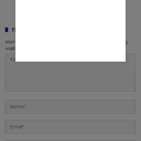
Tinggalkan Balasan
Alamat email Anda tidak akan dipublikasikan.
Ruas yang
wajib ditandai
*