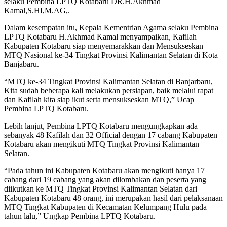
selaku Pembina LPTQ Kotabaru DR.H.Akhmad
Kamal,S.HI,M.AG,.
Dalam kesempatan itu, Kepala Kementrian Agama selaku Pembina
LPTQ Kotabaru H.Akhmad Kamal menyampaikan, Kafilah
Kabupaten Kotabaru siap menyemarakkan dan Mensukseskan
MTQ Nasional ke-34 Tingkat Provinsi Kalimantan Selatan di Kota
Banjabaru.
“MTQ ke-34 Tingkat Provinsi Kalimantan Selatan di Banjarbaru,
Kita sudah beberapa kali melakukan persiapan, baik melalui rapat
dan Kafilah kita siap ikut serta mensukseskan MTQ,” Ucap
Pembina LPTQ Kotabaru.
Lebih lanjut, Pembina LPTQ Kotabaru mengungkapkan ada
sebanyak 48 Kafilah dan 32 Official dengan 17 cabang Kabupaten
Kotabaru akan mengikuti MTQ Tingkat Provinsi Kalimantan
Selatan.
“Pada tahun ini Kabupaten Kotabaru akan mengikuti hanya 17
cabang dari 19 cabang yang akan dilombakan dan peserta yang
diikutkan ke MTQ Tingkat Provinsi Kalimantan Selatan dari
Kabupaten Kotabaru 48 orang, ini merupakan hasil dari pelaksanaan
MTQ Tingkat Kabupaten di Kecamatan Kelumpang Hulu pada
tahun lalu,” Ungkap Pembina LPTQ Kotabaru.