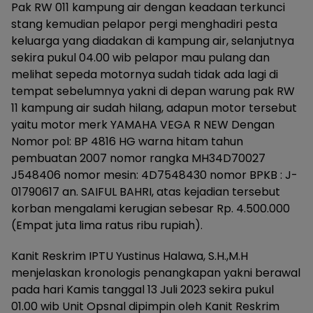
Pak RW 011 kampung air dengan keadaan terkunci
stang kemudian pelapor pergi menghadiri pesta
keluarga yang diadakan di kampung air, selanjutnya
sekira pukul 04.00 wib pelapor mau pulang dan
melihat sepeda motornya sudah tidak ada lagi di
tempat sebelumnya yakni di depan warung pak RW
11 kampung air sudah hilang, adapun motor tersebut
yaitu motor merk YAMAHA VEGA R NEW Dengan
Nomor pol: BP 4816 HG warna hitam tahun
pembuatan 2007 nomor rangka MH34D70027
J548406 nomor mesin: 4D7548430 nomor BPKB : J-
01790617 an. SAIFUL BAHRI, atas kejadian tersebut
korban mengalami kerugian sebesar Rp. 4.500.000
(Empat juta lima ratus ribu rupiah).
Kanit Reskrim IPTU Yustinus Halawa, S.H.,M.H
menjelaskan kronologis penangkapan yakni berawal
pada hari Kamis tanggal 13 Juli 2023 sekira pukul
01.00 wib Unit Opsnal dipimpin oleh Kanit Reskrim