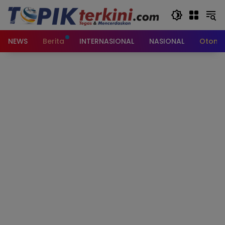
Langsung
ke
konten
NEWS
Berita
INTERNASIONAL
NASIONAL
Otomot