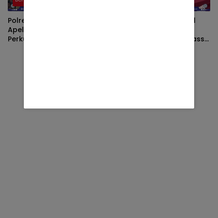
Polres Lombok Timur Gelar
Diduga Unit Pengumpul
Apel Siaga Kamtibmas,
Zakat Baznas Lombok
Perkuat Pengamanan HUT
Timur Ikut Kerahkan Massa
Ke-81 RI dan Kunjungan
dalam Aksi Solidaritas di
Kapolri
Polres