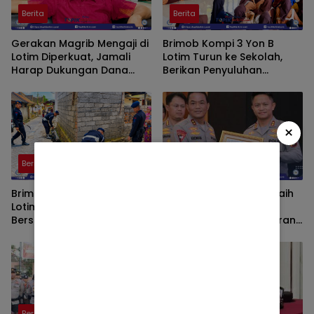
Berita
Berita
Gerakan Magrib Mengaji di
Brimob Kompi 3 Yon B
Lotim Diperkuat, Jamali
Lotim Turun ke Sekolah,
Harap Dukungan Dana
Berikan Penyuluhan
Aspirasi DPRD
Bahaya Narkoba dan Latih
SAR Siswa SMK NW Benteng
×
Berita
Berita
Brimob Kompi 3 Yon B
Polres Lombok Timur Raih
Lotim Bersama Warga
Predikat A Pelayanan
Bersihkan Masjid dan
Prima, Tertinggi di Jajaran
Lingkungan di Desa Songak
Polres Polda NTB
Berita
Berita