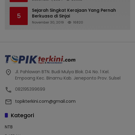
Tipu Nasabah Prioritasnya Hingga
Milyaran Rupiah dan Bilyet Giro Tidak
Sejarah Singkat Kerajaan Yang Pernah
5
Terdaftar, OJK Kalsel : Bertemu Tanggal 11
Berkuasa di Sinjai
November 30, 2019
16820
Jl. Pahlawan BTN. Budi Mulya Blok. D4 No. 1 Kel.
Empoang Kec. Binamu Kab. Jeneponto Prov. Sulsel
082195399699
topikterkini.com@gmail.com
Kategori
NTB