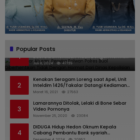
Popular Posts
Melanggar Aturan, Perwira Polwan Polres
1
Buol Diberhentikan Tidak Dengan Hormat
Dari Dinas Kepolisian
Juli 8, 2024
47739
Kenakan Seragam Loreng saat Apel, Unit
2
Inteldim 1426/Takalar Datangi Kediaman
Kasatpol PP
Maret 16, 2021
27563
Lamarannya Ditolak, Lelaki di Bone Sebar
3
Video Pornonya
November 25, 2020
23084
DIDUGA Hidup Hedon Oknum Kepala
4
Cabang Pembantu Bank syariah
Indonesia Unit Hasan Basri di Banjarmasin
Desember 4, 2024
20952