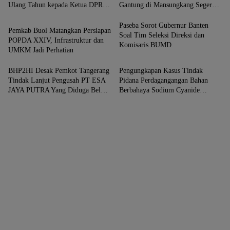
Ulang Tahun kepada Ketua DPRD
Gantung di Mansungkang Segera
Uncategorized
Hj. Lindawati
Dibangun
Paseba Sorot Gubernur Banten
Pemkab Buol Matangkan Persiapan
Soal Tim Seleksi Direksi dan
POPDA XXIV, Infrastruktur dan
Komisaris BUMD
UMKM Jadi Perhatian
BHP2HI Desak Pemkot Tangerang
Pengungkapan Kasus Tindak
Tindak Lanjut Pengusah PT ESA
Pidana Perdagangangan Bahan
JAYA PUTRA Yang Diduga Belum
Berbahaya Sodium Cyanide
Mengantongi Izin.
(Sianida).