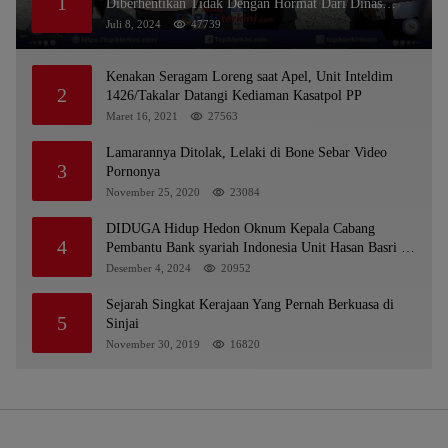
1
Diberhentikan Tidak Dengan Hormat Dari Dinas
Kepolisian
Juli 8, 2024
47739
Kenakan Seragam Loreng saat Apel, Unit Inteldim
2
1426/Takalar Datangi Kediaman Kasatpol PP
Maret 16, 2021
27563
Lamarannya Ditolak, Lelaki di Bone Sebar Video
3
Pornonya
November 25, 2020
23084
DIDUGA Hidup Hedon Oknum Kepala Cabang
4
Pembantu Bank syariah Indonesia Unit Hasan Basri di
Banjarmasin Tipu Nasabah Prioritasnya Hingga
Desember 4, 2024
20952
Milyaran Rupiah dan Bilyet Giro Tidak Terdaftar,
OJK Kalsel : Bertemu Tanggal 11
Sejarah Singkat Kerajaan Yang Pernah Berkuasa di
5
Sinjai
November 30, 2019
16820