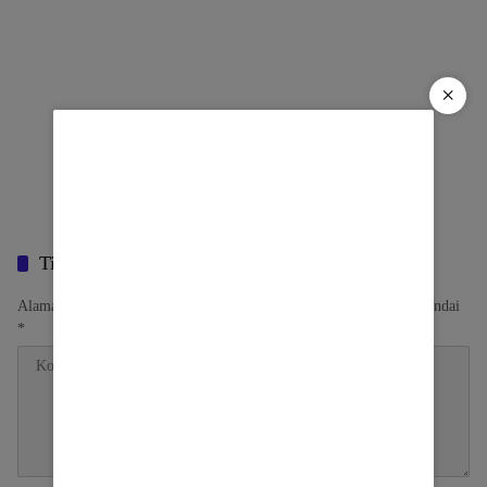
×
Tinggalkan Balasan
Alamat email Anda tidak akan dipublikasikan.
Ruas yang wajib ditandai
*