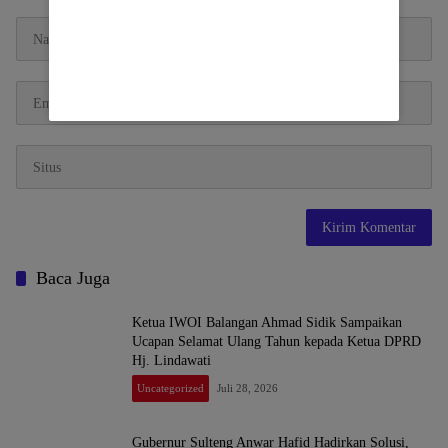
Baca Juga
Ketua IWOI Balangan Ahmad Sidik Sampaikan
Ucapan Selamat Ulang Tahun kepada Ketua DPRD
Hj. Lindawati
Uncategorized
Juli 28, 2026
Gubernur Sulteng Anwar Hafid Hadirkan Solusi,