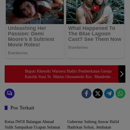
Bupati Khenoki Waruwu Hadiri Pemberkatan Gereja
Katolik Stasi St. Matius Ononamolo Kec. Mandrehe
Barat
Pos Terkait
Uncategorized
Uncategorized
Ketua IWOI Balangan Ahmad
Gubernur Sulteng Anwar Hafid
Sidik Sampaikan Ucapan Selamat
Hadirkan Solusi, Jembatan