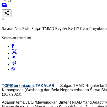
59
×
Sasaran Non Fisik, Satgas TMMD Reguler Ke 117 Gelar Penyuluha
Sebarkan artikel ini
TOPIKterkini.com
, TAKALAR
— Satgas TMMD Reguler ke 1
Kebangsaan (Wasbang) dan Bela Negara terhadap Siswa Si
(18/7/2023).
Adapun tema yaitu “Mewujudkan Binter TNI AD Yang Adaptif
Nasionalisme, dan Menanamkan Kembali Nilai – Nilai Luhur P