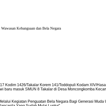
n Wawasan Kebangsaan dan Bela Negara
17 Kodim 1426/Takalar Korem 141/Toddopuli Kodam XIV/Has
swi baru masuk SMUN 8 Takalar di Desa Moncongkomba Kecam
 Melalui Kegiatan Penguatan Bela Negara Bagi Generasi Mud
ancasila Yang Sudah Mulai Luntur”.