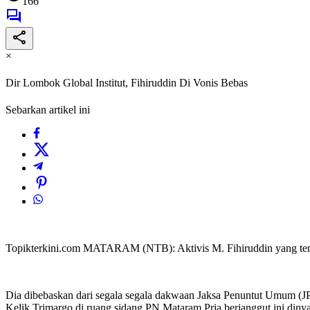
166
×
Dir Lombok Global Institut, Fihiruddin Di Vonis Bebas
Sebarkan artikel ini
Topikterkini.com MATARAM (NTB): Aktivis M. Fihiruddin yang terjer
Dia dibebaskan dari segala segala dakwaan Jaksa Penuntut Umum (JP
Kelik Trimargo di ruang sidang PN Mataram.Pria berjanggut ini di