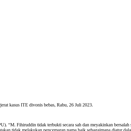
at kasus ITE divonis bebas, Rabu, 26 Juli 2023.
U). “M. Fihiruddin tidak terbukti secara sah dan meyakinkan bersala
nyatakan tidak melakukan pencemaran nama baik sebagaimana diatur 