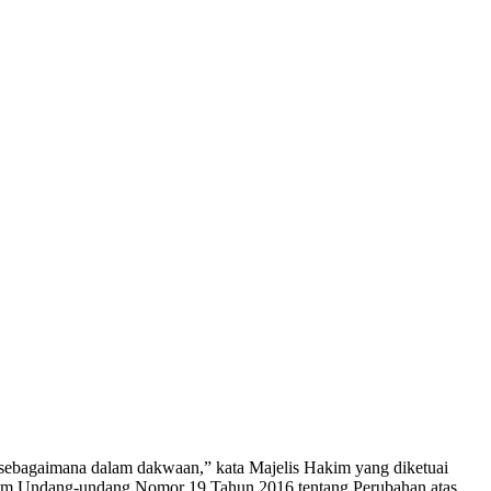
h sebagaimana dalam dakwaan,” kata Majelis Hakim yang diketuai
dalam Undang-undang Nomor 19 Tahun 2016 tentang Perubahan atas