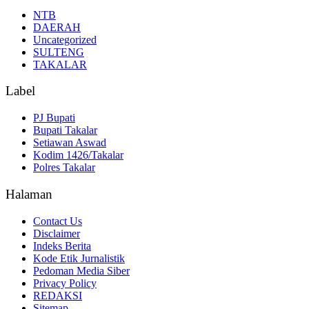
NTB
DAERAH
Uncategorized
SULTENG
TAKALAR
Label
PJ Bupati
Bupati Takalar
Setiawan Aswad
Kodim 1426/Takalar
Polres Takalar
Halaman
Contact Us
Disclaimer
Indeks Berita
Kode Etik Jurnalistik
Pedoman Media Siber
Privacy Policy
REDAKSI
Sitemap