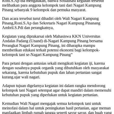
Roni.S.Ap dia mengatakan, bahwa Sosialisasi kegiatan tersebut
melibatkan para anggota kelompok tani dari Nagari Kampung
Pinang sebanyak 9 kelompok dan pemuka masyarat.
Dan acara tersebut turut dihadiri oleh Wali Nagari Kampung
Pinang,Roni.S.Ap dan Sekretaris Nagari Kampung Pinanang
Ambril.S.Pdi dan perangkatnya,
Kegiatan yang diprakarsai oleh Mahasiswa KKN Universitas
Andalas Padang (Unand) di-Nagari Kampung Pinang bersama
Perangkat Nagari Kampung Pinang, ini diharapka mampu
memberikan edukasi terkait potensi ekonomi bagi kelompok-
kelompok tani se-Nagari Kampung Pinang”
Para petani dengan antusias sekali mengikuti kegiatan iji, karena
dengan susahnya pupuk organik yang dibutuhkan oleh masyarakat
sekarang, karena kebutuhan pupuk dan lahan pertanian sangat
kurang.ujar wali nagari.
Adapun tujuan digelarnya kegiatan ini dalam rangka mendorong
kelompok tani Nagari setempat agar dapat mandiri dalam memenuhi
kebutuhan pupuk yang diperlukan untuk kegiatan pertanian.
Kemudian Wali Nagari mengajak semua kelompok tani untuk
meinofasi dalam hal untuk peningkatan hasil pertanian, agar meman
manfaatkan limbah rumah tangga seperti sayur sayur, dan buah yang