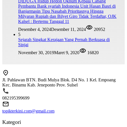
DIDUGA Hidup Hedon Oknum Kepala Cabang
Pembantu Bank syariah Indonesia Unit Hasan Basri di
Banjarmasin Tipu Nasabah Prioritasnya Hingga
Milyaran Rupiah dan Bilyet Giro Tidak Terdaftar, OJK
Kalsel : Bertemu Tanggal 11
Desember 4, 2024
Desember 11, 2024
20952
5
Sejarah Singkat Kerajaan Yang Pernah Berkuasa di
Sinjai
November 30, 2019
Maret 9, 2020
16820
Jl. Pahlawan BTN. Budi Mulya Blok. D4 No. 1 Kel. Empoang
Kec. Binamu Kab. Jeneponto Prov. Sulsel
082195399699
topikterkini.com@gmail.com
Kategori