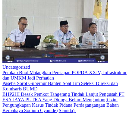
Uncategorized
Pemkab Buol Matangkan Persiapan POPDA XXIV, Infrastruktur
dan UMKM Jadi Perhatian
Paseba Sorot Gubernur Banten Soal Tim Seleksi Direksi dan
Komisaris BUMD
BHP2HI Desak Pemkot Tangerang Tindak Lanjut Pengusah PT
ESA JAYA PUTRA Yang Diduga Belum Mengantongi Izin.
Pengungkapan Kasus Tindak Pidana Perdagangangan Bahan
Berbahaya Sodium Cyanide (Sianida).