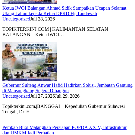
Ketua IWOI Balangan Ahmad Sidik Sampaikan Ucapan Selamat
Ulang Tahun kepada Ketua DPRD Hj. Lindawati
Uncategorized
Juli 28, 2026
TOPIKTERKINI.COM | KALIMANTAN SELATAN
BALANGAN – Ketua IWOI…
Gubernur Sulteng Anwar Hafid Hadirkan Solusi, Jembatan Gantung
di Mansungkang Segera Dibangun
Uncategorized
Juli 27, 2026
Juli 29, 2026
Topikterkini.com.|BANGGAI – Kepedulian Gubernur Sulawesi
Tengah, Dr. H….
Pemkab Buol Matangkan Persiapan POPDA XXIV, Infrastruktur
dan UMKM Jadi Perhatian