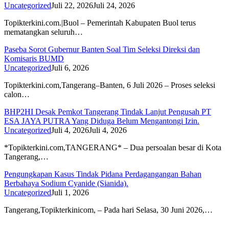
Uncategorized
Juli 22, 2026
Juli 24, 2026
Topikterkini.com.|Buol – Pemerintah Kabupaten Buol terus
mematangkan seluruh…
Paseba Sorot Gubernur Banten Soal Tim Seleksi Direksi dan
Komisaris BUMD
Uncategorized
Juli 6, 2026
Topikterkini.com,Tangerang–Banten, 6 Juli 2026 – Proses seleksi
calon…
BHP2HI Desak Pemkot Tangerang Tindak Lanjut Pengusah PT
ESA JAYA PUTRA Yang Diduga Belum Mengantongi Izin.
Uncategorized
Juli 4, 2026
Juli 4, 2026
*Topikterkini.com,TANGERANG* – Dua persoalan besar di Kota
Tangerang,…
Pengungkapan Kasus Tindak Pidana Perdagangangan Bahan
Berbahaya Sodium Cyanide (Sianida).
Uncategorized
Juli 1, 2026
Tangerang,Topikterkinicom, – Pada hari Selasa, 30 Juni 2026,…