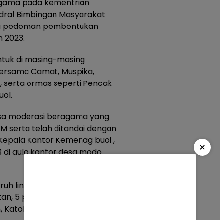
gama pada kementrian
ndral Bimbingan Masyarakat
ang pedoman pembentukan
 2023.
entuk di masing-masing
ersama Camat, Muspika,
 serta ormas seperti Pencak
uol.
desa moderasi beragama yang
M.M serta telah ditandai dengan
Kepala Kantor Kemenag buol ,
×
3 di aula kantor desa modo
uruh lintas agama. Dimana, saat
an, 5 perwakilan tokoh Agama
 Katolik, Hindu, Buddha turut