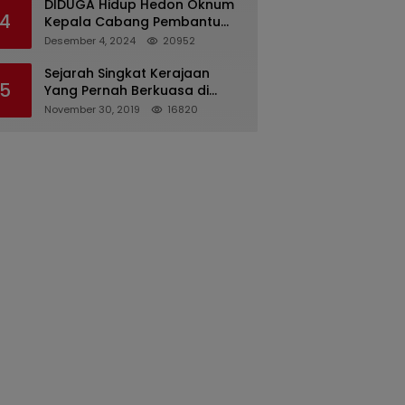
DIDUGA Hidup Hedon Oknum
4
Kepala Cabang Pembantu
Bank syariah Indonesia Unit
Desember 4, 2024
20952
Hasan Basri di Banjarmasin
Tipu Nasabah Prioritasnya
Sejarah Singkat Kerajaan
5
Hingga Milyaran Rupiah dan
Yang Pernah Berkuasa di
Bilyet Giro Tidak Terdaftar,
Sinjai
November 30, 2019
16820
OJK Kalsel : Bertemu Tanggal
11