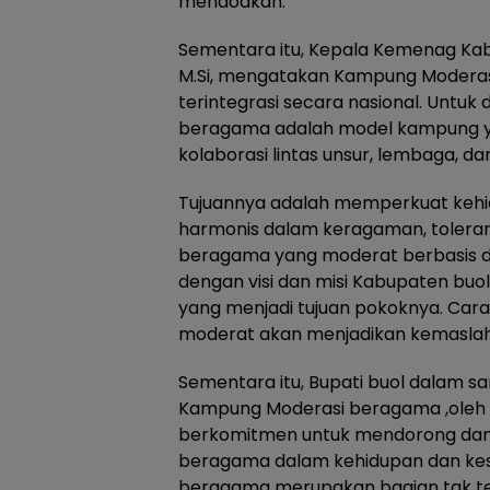
mendoakan.
Sementara itu, Kepala Kemenag Kabu
M.Si, mengatakan Kampung Modera
terintegrasi secara nasional. Untuk
beragama adalah model kampung
kolaborasi lintas unsur, lembaga, d
Tujuannya adalah memperkuat keh
harmonis dalam keragaman, tolera
beragama yang moderat berbasis d
dengan visi dan misi Kabupaten buo
yang menjadi tujuan pokoknya. Ca
moderat akan menjadikan kemasla
Sementara itu, Bupati buol dalam s
Kampung Moderasi beragama ,oleh 
berkomitmen untuk mendorong da
beragama dalam kehidupan dan kes
beragama merupakan bagian tak terp