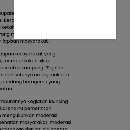
paten buol .Nurkhairi S.Ag
si Beragama adalah program
 diketahui, Kampung Moderasi
 yang mengutamakan
an lapisan masyarakat.
idupan masyarakat yang
n, memperkokoh sikap
esa atau kampung. “Sejalan
l salah satunya aman, maka itu
ra pandang beragama yang
hatan
ambutannya Kegiatan launcing
karena itu pemerintah
n mengukuhkan moderasi
eharian masyarakat, moderasi
isahkan dari jati diri bangsa