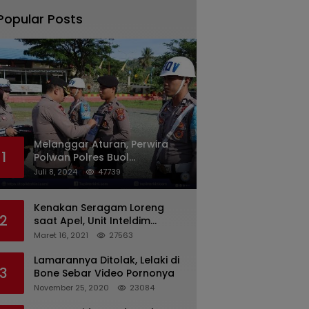
Popular Posts
Melanggar Aturan, Perwira
1
Polwan Polres Buol
Diberhentikan Tidak Dengan
Juli 8, 2024
47739
Hormat Dari Dinas Kepolisian
Kenakan Seragam Loreng
2
saat Apel, Unit Inteldim
1426/Takalar Datangi
Maret 16, 2021
27563
Kediaman Kasatpol PP
Lamarannya Ditolak, Lelaki di
3
Bone Sebar Video Pornonya
November 25, 2020
23084