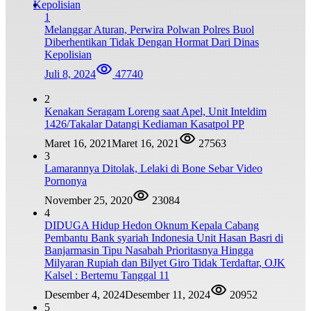
1
Melanggar Aturan, Perwira Polwan Polres Buol
Diberhentikan Tidak Dengan Hormat Dari Dinas
Kepolisian
Juli 8, 2024
47740
2
Kenakan Seragam Loreng saat Apel, Unit Inteldim
1426/Takalar Datangi Kediaman Kasatpol PP
Maret 16, 2021
Maret 16, 2021
27563
3
Lamarannya Ditolak, Lelaki di Bone Sebar Video
Pornonya
November 25, 2020
23084
4
DIDUGA Hidup Hedon Oknum Kepala Cabang
Pembantu Bank syariah Indonesia Unit Hasan Basri di
Banjarmasin Tipu Nasabah Prioritasnya Hingga
Milyaran Rupiah dan Bilyet Giro Tidak Terdaftar, OJK
Kalsel : Bertemu Tanggal 11
Desember 4, 2024
Desember 11, 2024
20952
5