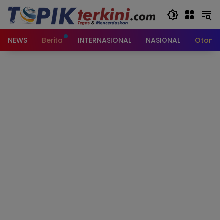
Langsung
ke
konten
NEWS
Berita
INTERNASIONAL
NASIONAL
Otomot