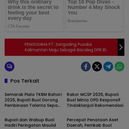
PENGUSAHA PT. Sarigading Pusaka
Kalimantan Maju Sebagai Bacaleg DPR RI
Dapil 1 Kalimantan Selatan
Pos Terkait
BUOL
BUOL
Semarak Piala TKBM Bahari
Rakor MCSP 2026, Bupati
2026, Bupati Buol Dorong
Buol Minta OPD Responsif
Pembinaan Talenta Sepak
Tindaklanjuti Rekomendasi
BUOL
BUOL
Bola Lokal
Bupati dan Wabup Buol
Percepat Penataan Aset
Hadiri Peringatan Maulid
Daerah, Pemkab Buol