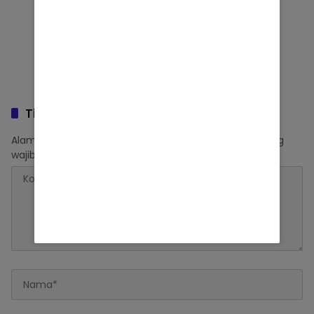
Tinggalkan Balasan
Alamat email Anda tidak akan dipublikasikan.
Ruas yang
wajib ditandai
*