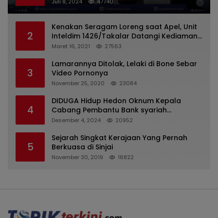
Dari Dinas Kepolisian
Juli 8, 2024
47740
Kenakan Seragam Loreng saat Apel, Unit
2
Inteldim 1426/Takalar Datangi Kediaman
Kasatpol PP
Maret 16, 2021
27563
Lamarannya Ditolak, Lelaki di Bone Sebar
3
Video Pornonya
November 25, 2020
23084
DIDUGA Hidup Hedon Oknum Kepala
4
Cabang Pembantu Bank syariah
Indonesia Unit Hasan Basri di Banjarmasin
Desember 4, 2024
20952
Tipu Nasabah Prioritasnya Hingga
Milyaran Rupiah dan Bilyet Giro Tidak
Sejarah Singkat Kerajaan Yang Pernah
5
Terdaftar, OJK Kalsel : Bertemu Tanggal 11
Berkuasa di Sinjai
November 30, 2019
16822