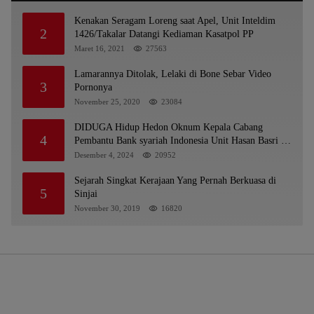
Kenakan Seragam Loreng saat Apel, Unit Inteldim
2
1426/Takalar Datangi Kediaman Kasatpol PP
Maret 16, 2021
27563
Lamarannya Ditolak, Lelaki di Bone Sebar Video
3
Pornonya
November 25, 2020
23084
DIDUGA Hidup Hedon Oknum Kepala Cabang
4
Pembantu Bank syariah Indonesia Unit Hasan Basri di
Banjarmasin Tipu Nasabah Prioritasnya Hingga
Desember 4, 2024
20952
Milyaran Rupiah dan Bilyet Giro Tidak Terdaftar,
OJK Kalsel : Bertemu Tanggal 11
Sejarah Singkat Kerajaan Yang Pernah Berkuasa di
5
Sinjai
November 30, 2019
16820