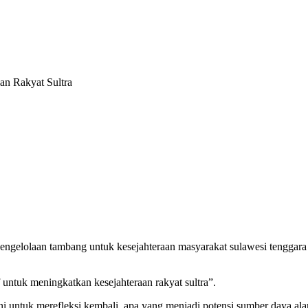
an Rakyat Sultra
n pengelolaan tambang untuk kesejahteraan masyarakat sulawesi tenggar
untuk meningkatkan kesejahteraan rakyat sultra”.
i ini untuk merefleksi kembali, apa yang menjadi potensi sumber daya 